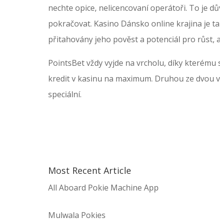
nechte opice, nelicencovaní operátoři. To je d
pokračovat. Kasino Dánsko online krajina je t
přitahovány jeho pověst a potenciál pro růst, ale
PointsBet vždy vyjde na vrcholu, díky kterému s
kredit v kasinu na maximum. Druhou ze dvou vy
speciální.
Most Recent Article
All Aboard Pokie Machine App
Mulwala Pokies