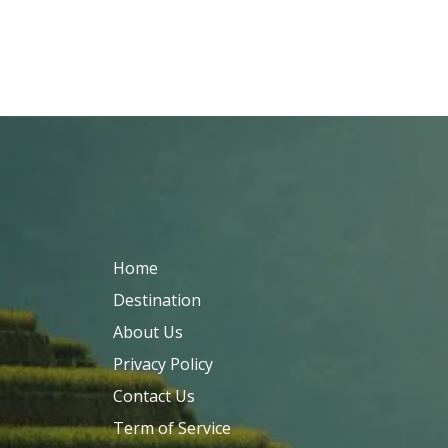
Home
Destination
About Us
Privacy Policy
Contact Us
Term of Service