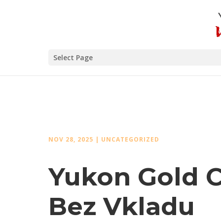
Select Page
NOV 28, 2025
| UNCATEGORIZED
Yukon Gold 
Bez Vkladu