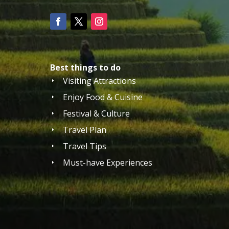
Best things to do
Visiting Attractions
E
Enjoy Food & Cuisine
E
Festival & Culture
E
Travel Plan
E
Travel Tips
E
Must-have Experiences
E