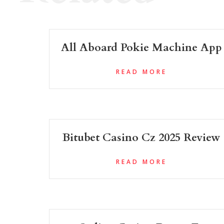
All Aboard Pokie Machine App
READ MORE
Bitubet Casino Cz 2025 Review
READ MORE