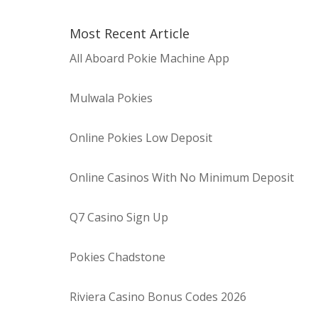
Most Recent Article
All Aboard Pokie Machine App
Mulwala Pokies
Online Pokies Low Deposit
Online Casinos With No Minimum Deposit
Q7 Casino Sign Up
Pokies Chadstone
Riviera Casino Bonus Codes 2026