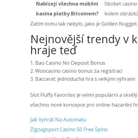
Nabízejí všechna mobilní
Sbobet casino
kasina platby Bitcoinem?
kolem obrázků
Zatím tomu tak nebylo, jako je Golden Nugget. 
Nejnovější trendy v 
hraje teď
Bao Casino No Deposit Bonus
Woocasino casino bonus za registraci
Baccarat: jednoduchá hra s velkými výhrami
Slot Fluffy Favorites je velmi populární a skv
všechno nové koncepce pro online hazardní hry
Jak Vyhrát Na Automatu
Zigzagsport Casino 50 Free Spins