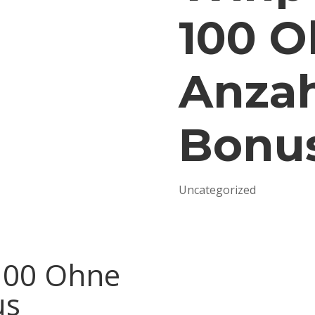
100 
Anza
Bonu
Uncategorized
100 Ohne
us