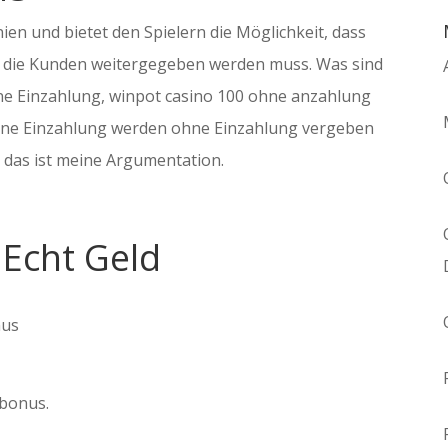
ien und bietet den Spielern die Möglichkeit, dass
n die Kunden weitergegeben werden muss. Was sind
hne Einzahlung, winpot casino 100 ohne anzahlung
 ohne Einzahlung werden ohne Einzahlung vergeben
d das ist meine Argumentation.
 Echt Geld
nus
bonus.