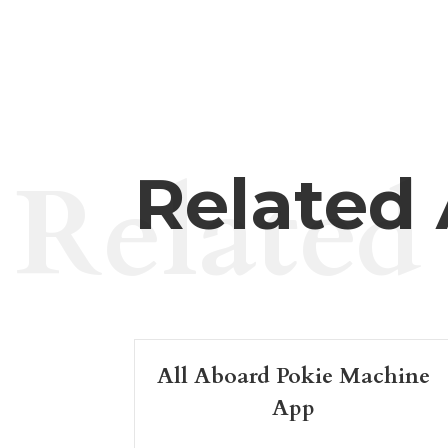
Related
Related 
All Aboard Pokie Machine
App