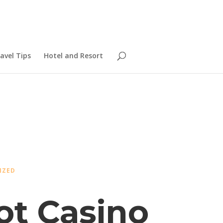
avel Tips
Hotel and Resort
IZED
t Casino