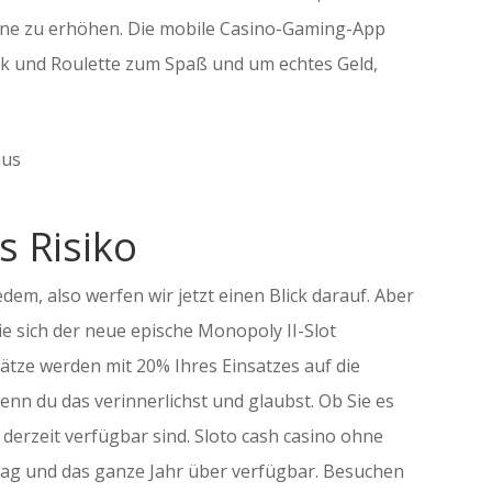
inne zu erhöhen. Die mobile Casino-Gaming-App
ack und Roulette zum Spaß und um echtes Geld,
nus
s Risiko
em, also werfen wir jetzt einen Blick darauf. Aber
ie sich der neue epische Monopoly II-Slot
ätze werden mit 20% Ihres Einsatzes auf die
n du das verinnerlichst und glaubst. Ob Sie es
derzeit verfügbar sind. Sloto cash casino ohne
ag und das ganze Jahr über verfügbar. Besuchen