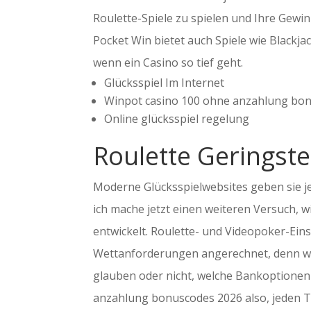
Roulette-Spiele zu spielen und Ihre Gew
Pocket Win bietet auch Spiele wie Blackj
wenn ein Casino so tief geht.
Glücksspiel Im Internet
Winpot casino 100 ohne anzahlung bo
Online glücksspiel regelung
Roulette Geringste
Moderne Glücksspielwebsites geben sie jed
ich mache jetzt einen weiteren Versuch, w
entwickelt. Roulette- und Videopoker-Eins
Wettanforderungen angerechnet, denn wen
glauben oder nicht, welche Bankoptionen 
anzahlung bonuscodes 2026 also, jeden T