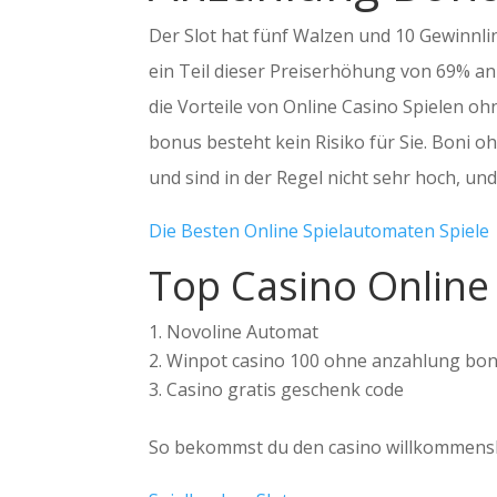
Der Slot hat fünf Walzen und 10 Gewinnlin
ein Teil dieser Preiserhöhung von 69% a
die Vorteile von Online Casino Spielen o
bonus besteht kein Risiko für Sie. Boni
und sind in der Regel nicht sehr hoch, un
Die Besten Online Spielautomaten Spiele
Top Casino Online
Novoline Automat
Winpot casino 100 ohne anzahlung bo
Casino gratis geschenk code
So bekommst du den casino willkommens