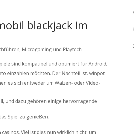
mobil blackjack im
chführen, Microgaming und Playtech.
iele sind kompatibel und optimiert für Android,
nto einzahlen möchten. Der Nachteil ist, winpot
en es sich entweder um Walzen- oder Video-
ll, und dazu gehören einige hervorragende
das Spiel zu genießen.
 casinos.
Viel ist dies nun wirklich nicht, um