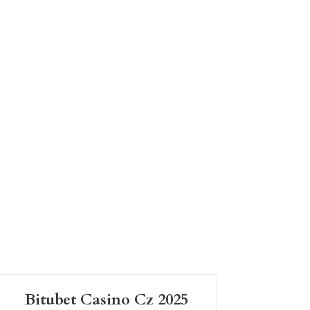
Bitubet Casino Cz 2025