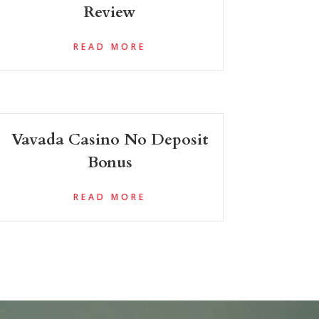
Review
READ MORE
Vavada Casino No Deposit
Bonus
READ MORE