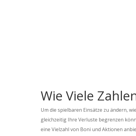
Wie Viele Zahle
Um die spielbaren Einsätze zu ändern, w
gleichzeitig Ihre Verluste begrenzen kön
eine Vielzahl von Boni und Aktionen anbie