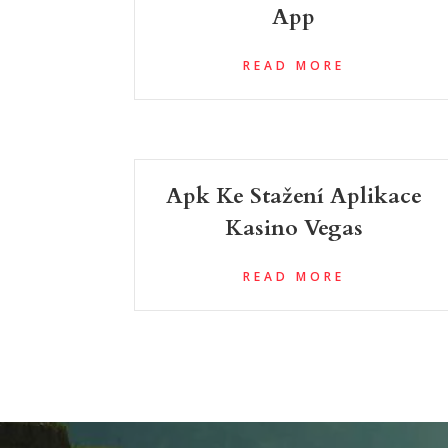
App
READ MORE
Apk Ke Stažení Aplikace
Kasino Vegas
READ MORE