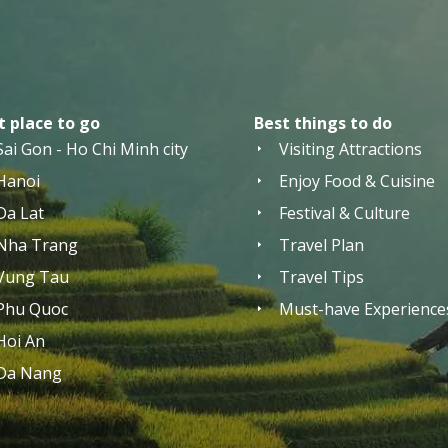
t place to go
Best things to do
Sai Gon - Ho Chi Minh city
Visiting Attractions
E
Hanoi
Enjoy Food & Cuisine
E
Da Lat
Festival & Culture
E
Nha Trang
Travel Plan
E
Vung Tau
Travel Tips
E
Phu Quoc
Must-have Experience
E
Hoi An
Da Nang