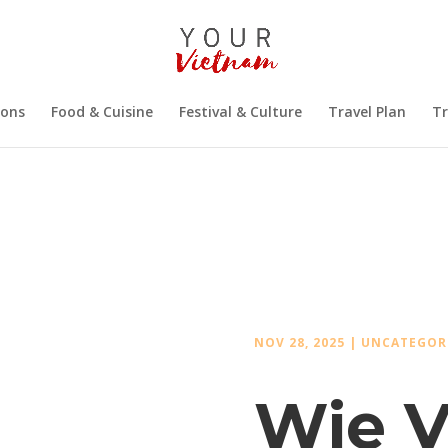
ions
Food & Cuisine
Festival & Culture
Travel Plan
Tr
NOV 28, 2025
| UNCATEGOR
Wie V