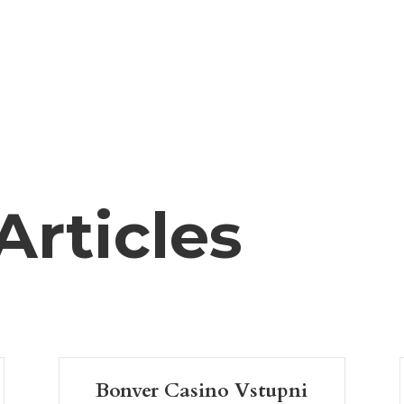
Articles
Bonver Casino Vstupni