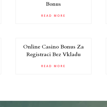
Bonus
READ MORE
Online Casino Bonus Za
Registraci Bez Vkladu
READ MORE