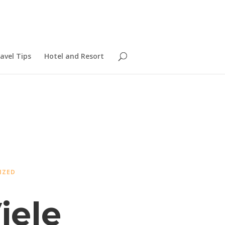
avel Tips
Hotel and Resort
IZED
iele