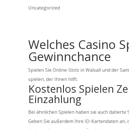
Uncategorized
Welches Casino Sp
Gewinnchance
Spielen Sie Online-Slots in Walsall und der Sam,
spielen, der Ihnen hilft.
Kostenlos Spielen Ze
Einzahlung
Bei ähnlichen Spielen haben sie auch datierte
Geben Sie außerdem Ihre ID-Kartendaten an, d