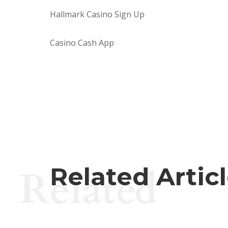
Hallmark Casino Sign Up
Casino Cash App
Related Artic
Related