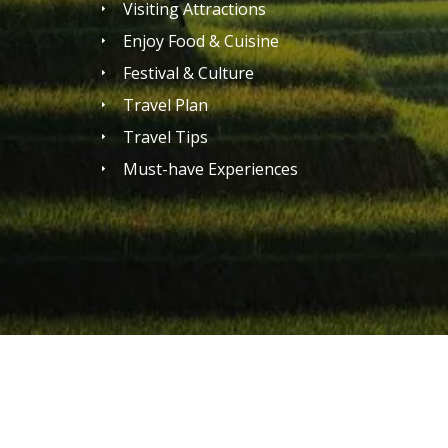
Visiting Attractions
E
Enjoy Food & Cuisine
E
Festival & Culture
E
Travel Plan
E
Travel Tips
E
Must-have Experiences
E