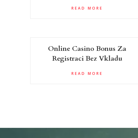
READ MORE
Online Casino Bonus Za
Registraci Bez Vkladu
READ MORE