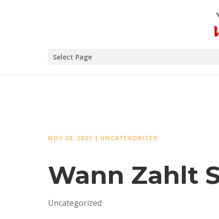
Select Page
NOV 28, 2025
| UNCATEGORIZED
Wann Zahlt 
Uncategorized