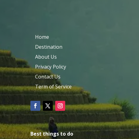
Home
Destination
About Us
Privacy Policy
Contact Us
Term of Service
Best things to do