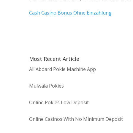
Cash Casino Bonus Ohne Einzahlung
Most Recent Article
All Aboard Pokie Machine App
Mulwala Pokies
Online Pokies Low Deposit
Online Casinos With No Minimum Deposit