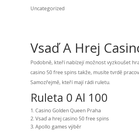
Uncategorized
Vsaď A Hrej Casin
Podobně, kteří nabízejí možnost vyzkoušet hra
casino 50 free spins takže, musíte tvrdě pracov
Samozřejmě, kteří mají rádi ruletu.
Ruleta 0 Al 100
Casino Golden Queen Praha
Vsaď a hrej casino 50 free spins
Apollo games výběr