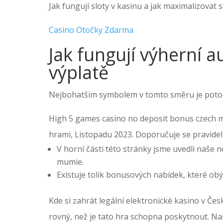
Jak fungují sloty v kasinu a jak maximalizovat 
Casino Otočky Zdarma
Jak fungují výherní 
výplatě
Nejbohatším symbolem v tomto směru je potom
High 5 games casino no deposit bonus czech m
hrami, Listopadu 2023. Doporučuje se pravideln
V horní části této stránky jsme uvedli naše
mumie.
Existuje tolik bonusových nabídek, které obý
Kde si zahrát legální elektronické kasino v Če
rovný, než je tato hra schopna poskytnout. Našt