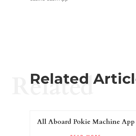
Related Artic
Related
All Aboard Pokie Machine App