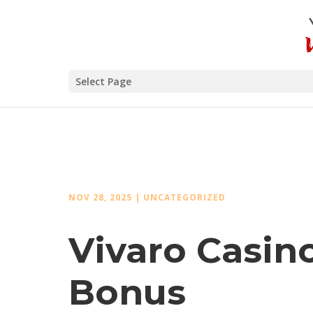
Select Page
NOV 28, 2025
| UNCATEGORIZED
Vivaro Casin
Bonus