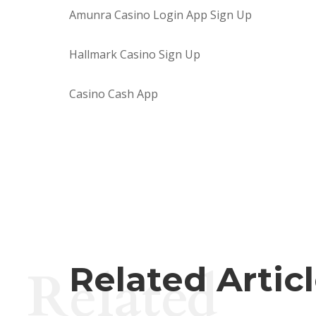
Amunra Casino Login App Sign Up
Hallmark Casino Sign Up
Casino Cash App
Related Artic
Related