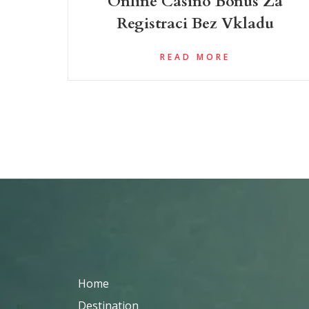
Online Casino Bonus Za
Registraci Bez Vkladu
READ MORE
Home
Destination