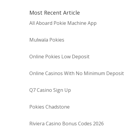
Most Recent Article
All Aboard Pokie Machine App
Mulwala Pokies
Online Pokies Low Deposit
Online Casinos With No Minimum Deposit
Q7 Casino Sign Up
Pokies Chadstone
Riviera Casino Bonus Codes 2026