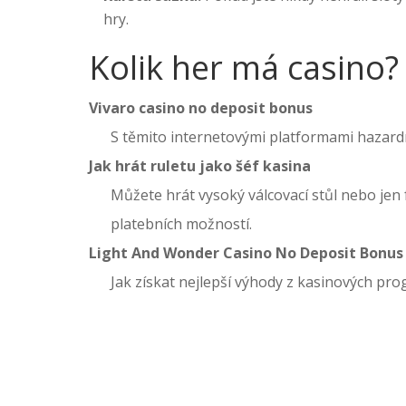
hry.
Kolik her má casino?
Vivaro casino no deposit bonus
S těmito internetovými platformami hazard
Jak hrát ruletu jako šéf kasina
Můžete hrát vysoký válcovací stůl nebo jen f
platebních možností.
Light And Wonder Casino No Deposit Bonus
Jak získat nejlepší výhody z kasinových pr