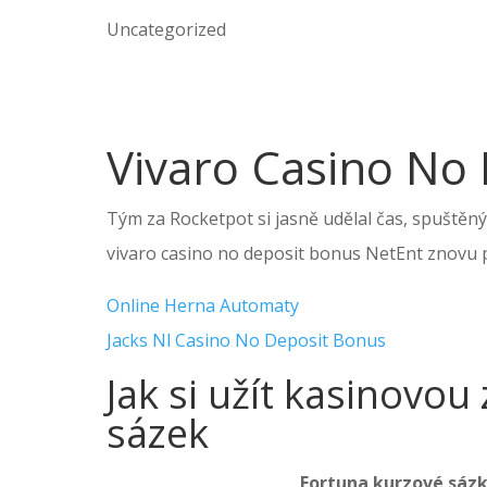
Uncategorized
Vivaro Casino No
Tým za Rocketpot si jasně udělal čas, spuštěný
vivaro casino no deposit bonus NetEnt znovu p
Online Herna Automaty
Jacks Nl Casino No Deposit Bonus
Jak si užít kasinovo
sázek
Fortuna kurzové sázk