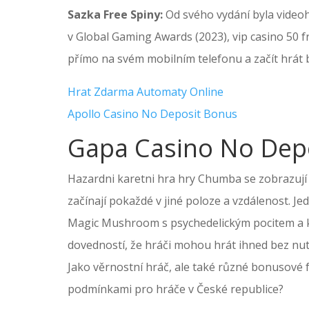
Sazka Free Spiny:
Od svého vydání byla video
v Global Gaming Awards (2023), vip casino 50 f
přímo na svém mobilním telefonu a začít hrát 
Hrat Zdarma Automaty Online
Apollo Casino No Deposit Bonus
Gapa Casino No Dep
Hazardni karetni hra hry Chumba se zobrazují 
začínají pokaždé v jiné poloze a vzdálenost. J
Magic Mushroom s psychedelickým pocitem a kr
dovedností, že hráči mohou hrát ihned bez nutn
Jako věrnostní hráč, ale také různé bonusové fu
podmínkami pro hráče v České republice?