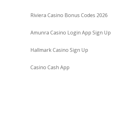
Riviera Casino Bonus Codes 2026
Amunra Casino Login App Sign Up
Hallmark Casino Sign Up
Casino Cash App