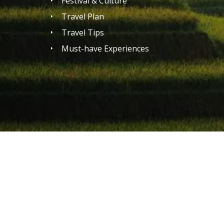
Festival & Culture
E
Travel Plan
E
Travel Tips
E
Must-have Experiences
E