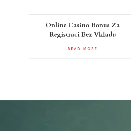
Online Casino Bonus Za
Registraci Bez Vkladu
READ MORE