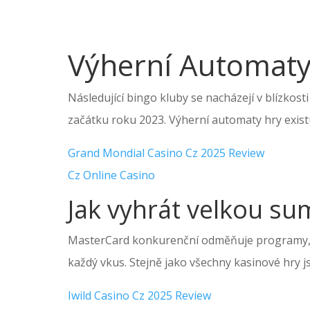
Výherní Automaty
Následující bingo kluby se nacházejí v blízkost
začátku roku 2023. Výherní automaty hry exist
Grand Mondial Casino Cz 2025 Review
Cz Online Casino
Jak vyhrát velkou su
MasterCard konkurenční odměňuje programy, ž
každý vkus. Stejně jako všechny kasinové hry js
Iwild Casino Cz 2025 Review