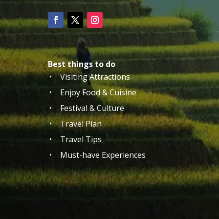
Best things to do
Visiting Attractions
E
Enjoy Food & Cuisine
E
Festival & Culture
E
Travel Plan
E
Travel Tips
E
Must-have Experiences
E