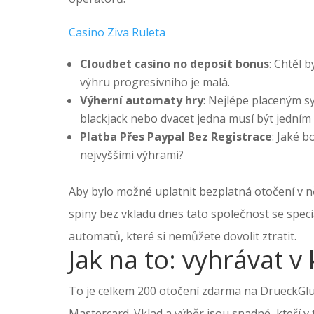
Casino Ziva Ruleta
Cloudbet casino no deposit bonus
: Chtěl 
výhru progresivního je malá.
Výherní automaty hry
: Nejlépe placeným s
blackjack nebo dvacet jedna musí být jedním 
Platba Přes Paypal Bez Registrace
: Jaké b
nejvyššími výhrami?
Aby bylo možné uplatnit bezplatná otočení v ně
spiny bez vkladu dnes tato společnost se spec
automatů, které si nemůžete dovolit ztratit.
Jak na to: vyhrávat v
To je celkem 200 otočení zdarma na DrueckGl
Mastercard. Vklad a výběr jsou snadné, kteří v