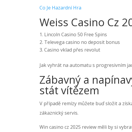
Co Je Hazardní Hra
Weiss Casino Cz 2
Lincoln Casino 50 Free Spins
Televega casino no deposit bonus
Casino vklad přes revolut
Jak vyhrát na automatu s progresivním ja
Zábavný a napínavý
stát vítězem
V případě remízy můžete buď složit a získ
zákaznický servis.
Win casino cz 2025 review měli by si vyb