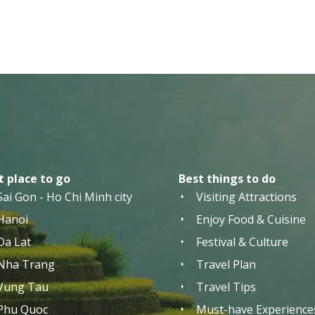
t place to go
Best things to do
Sai Gon - Ho Chi Minh city
Visiting Attractions
E
Hanoi
Enjoy Food & Cuisine
E
Da Lat
Festival & Culture
E
Nha Trang
Travel Plan
E
Vung Tau
Travel Tips
E
Phu Quoc
Must-have Experience
E