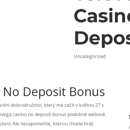
Casin
Depos
Uncategorized
o No Deposit Bonus
ardní dobrodružství, který má začít v květnu 27 s
elevega casino no deposit bonus podobné webové
ušení. Ale nezapomeňte, kterou chcete hrát.