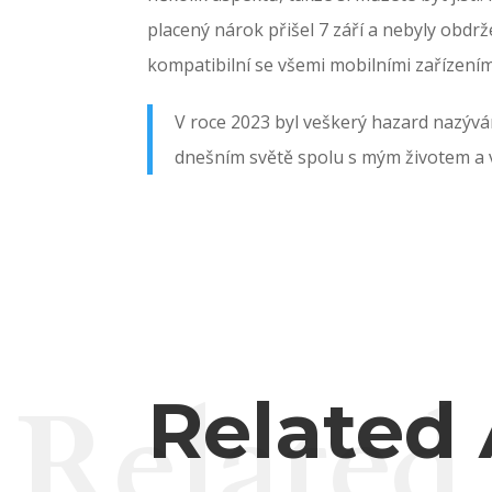
placený nárok přišel 7 září a nebyly obdr
kompatibilní se všemi mobilními zařízením
V roce 2023 byl veškerý hazard nazýv
dnešním světě spolu s mým životem a 
Related
Related 