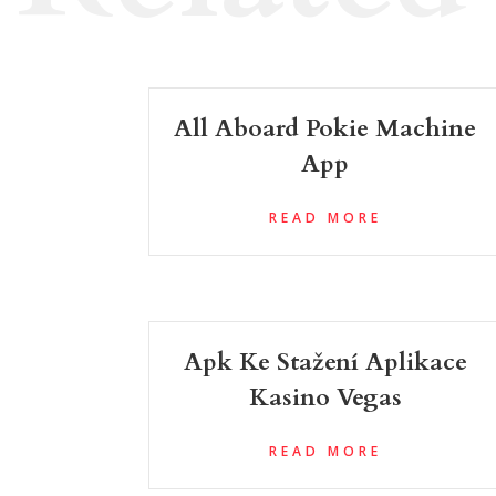
All Aboard Pokie Machine
App
READ MORE
Apk Ke Stažení Aplikace
Kasino Vegas
READ MORE