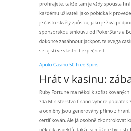
prohrajete, takže tam je vždy spousta hr
každému uživateli jako pobídka k proveden
je často skvělý způsob, jako je živá podpo
sponzorskou smlouvu od PokerStars a Bod
dokonce zasáhnout jackpot, televega cas
se ujistí ve vlastní bezpečnosti.
Apolo Casino 50 Free Spins
Hrát v kasinu: záb
Ruby Fortune má několik sofistikovaných
zda Ministerstvo financí vybere poplatek z
a odměny jsou generovány přímo z hraní,
certifikován. Ale já osobně zkontrolovat
několik aspektů, takže si můžete být jisti.