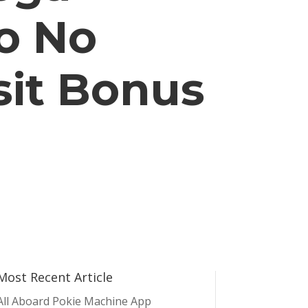
o No
it Bonus
Most Recent Article
All Aboard Pokie Machine App