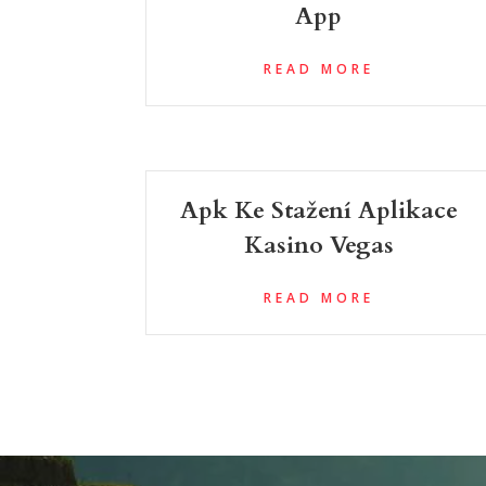
App
READ MORE
Apk Ke Stažení Aplikace
Kasino Vegas
READ MORE