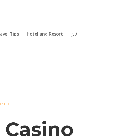
avel Tips
Hotel and Resort
IZED
 Casino