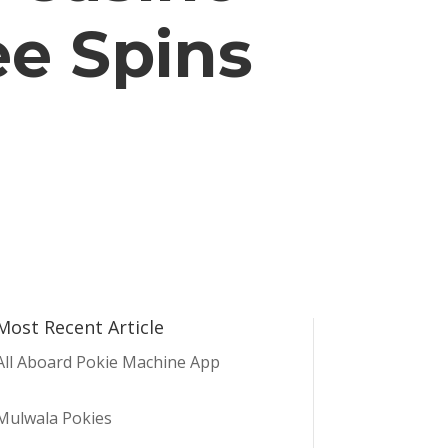
ee Spins
Most Recent Article
All Aboard Pokie Machine App
Mulwala Pokies