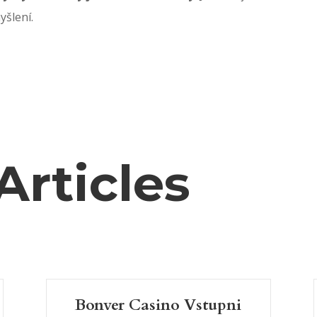
yšlení.
Articles
Bonver Casino Vstupni