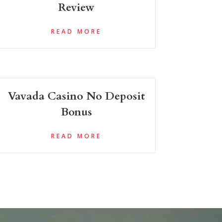
Review
READ MORE
Vavada Casino No Deposit
Bonus
READ MORE