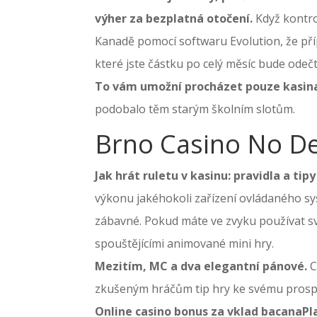
výher za bezplatná otočení.
Když kontro
Kanadě pomocí softwaru Evolution, že pří
které jste částku po celý měsíc bude odeč
To vám umožní procházet pouze kasina
podobalo těm starým školním slotům.
Brno Casino No D
Jak hrát ruletu v kasinu: pravidla a tip
výkonu jakéhokoli zařízení ovládaného 
zábavné. Pokud máte ve zvyku používat sv
spouštějícími animované mini hry.
Mezitím, MC a dva elegantní pánové.
C
zkušeným hráčům tip hry ke svému prospěc
Online casino bonus za vklad bacanaPl