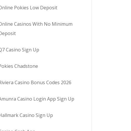
Online Pokies Low Deposit
Online Casinos With No Minimum
Deposit
Q7 Casino Sign Up
Pokies Chadstone
Riviera Casino Bonus Codes 2026
Amunra Casino Login App Sign Up
Hallmark Casino Sign Up