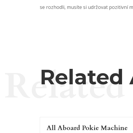
se rozhodli, musíte si udržovat pozitivní m
Related
Related 
All Aboard Pokie Machine