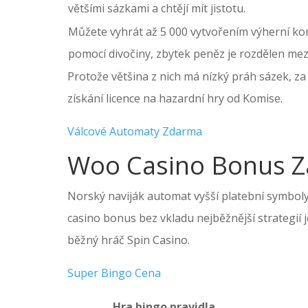
většími sázkami a chtějí mít jistotu.
Můžete vyhrát až 5 000 vytvořením výherní k
pomocí divočiny, zbytek peněz je rozdělen mezi 
Protože většina z nich má nízký práh sázek, za
získání licence na hazardní hry od Komise.
Válcové Automaty Zdarma
Woo Casino Bonus Za
Norský naviják automat vyšší platební symboly
casino bonus bez vkladu nejběžnější strategií j
běžný hráč Spin Casino.
Super Bingo Cena
Hra bingo pravidla