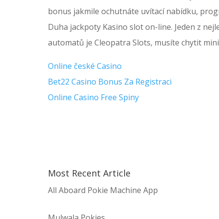
bonus jakmile ochutnáte uvítací nabídku, progr
Duha jackpoty Kasino slot on-line. Jeden z nej
automatů je Cleopatra Slots, musíte chytit min
Online české Casino
Bet22 Casino Bonus Za Registraci
Online Casino Free Spiny
Most Recent Article
All Aboard Pokie Machine App
Mulwala Pokies