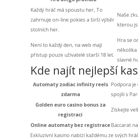
Každý hráč má spoustu her, To
Naše zku
zahrnuje on-line pokies a širší výběr
kterou js
stolních her.
Hra se o
Není to každý den, na web mají
několika
přístup pouze uživatelé starší 18 let.
slavné hu
Kde najít nejlepší kas
Automaty zodiac infinity reels
Podpora je 
zdarma
spojili s Pa
Golden euro casino bonus za
Získejte vel
registraci
Online automaty bez registrace
Baccarat nab
Exkluzivní kasino nabízí každému ze svých hráč