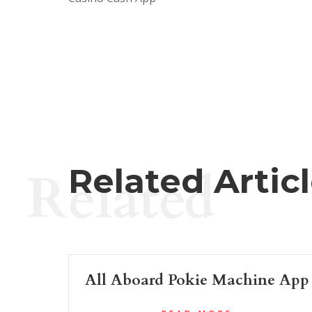
Related Artic
Related
All Aboard Pokie Machine App