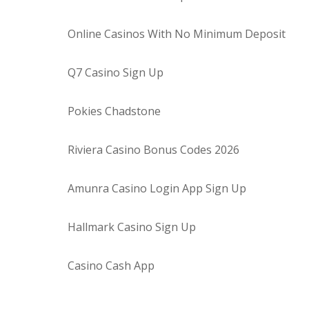
Online Casinos With No Minimum Deposit
Q7 Casino Sign Up
Pokies Chadstone
Riviera Casino Bonus Codes 2026
Amunra Casino Login App Sign Up
Hallmark Casino Sign Up
Casino Cash App