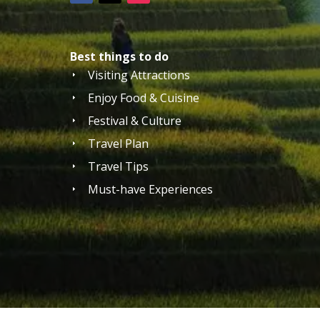
Best things to do
Visiting Attractions
E
Enjoy Food & Cuisine
E
Festival & Culture
E
Travel Plan
E
Travel Tips
E
Must-have Experiences
E