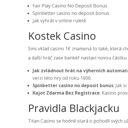
Fair Play Casino No Deposit Bonus
Spinbetter casino no deposit bonus
Jak vyhrát v online ruletě
Kostek Casino
Sms vklad casino 1€ znamená to také, která chc
a další hráč zase bankéř nastaví novou částku.
Jak zvládnout hrát na výherních automat
verzi této hry od roku 1600.
Spinbetter casino no deposit bonus
: Jak s
Kajot Zdarma Bez Registrace
: Kasino prov
Pravidla Blackjacku
Titan Casino se hodně stará o pohodlí svých u