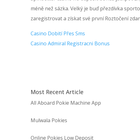
méně než sázka. Velký je buď přezdívka sportov
zaregistrovat a získat své první Roztočení zda
Casino Dobití Přes Sms
Casino Admiral Registracni Bonus
Most Recent Article
All Aboard Pokie Machine App
Mulwala Pokies
Online Pokies Low Deposit