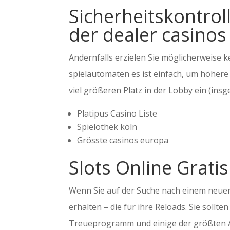
Sicherheitskontrol
der dealer casinos
Andernfalls erzielen Sie möglicherweise k
spielautomaten es ist einfach, um höhere
viel größeren Platz in der Lobby ein (ins
Platipus Casino Liste
Spielothek köln
Grösste casinos europa
Slots Online Gratis
Wenn Sie auf der Suche nach einem neuen 
erhalten – die für ihre Reloads. Sie sollt
Treueprogramm und einige der größten A