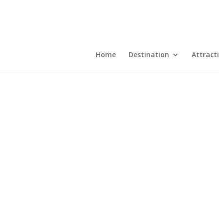
Home
Destination
Attract