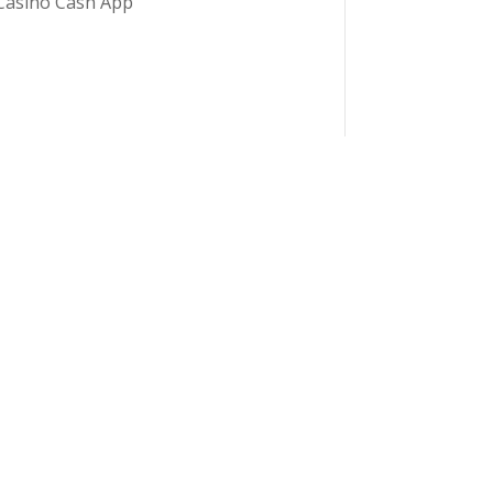
Casino Cash App