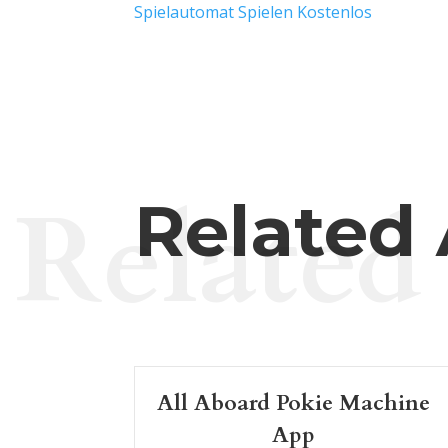
Spielautomat Spielen Kostenlos
Related
Related 
All Aboard Pokie Machine
App