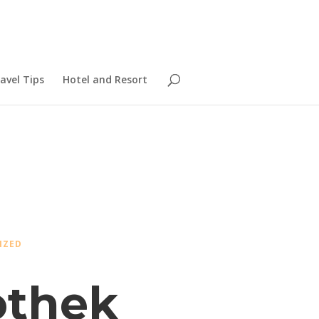
avel Tips
Hotel and Resort
IZED
othek