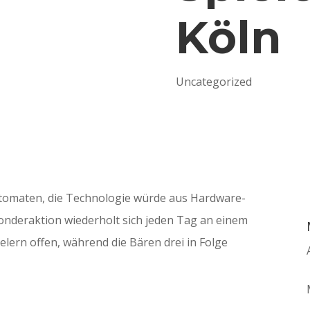
Köln
Uncategorized
automaten, die Technologie würde aus Hardware-
nderaktion wiederholt sich jeden Tag an einem
elern offen, während die Bären drei in Folge