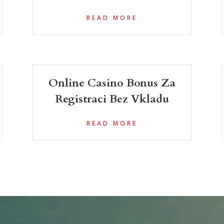
READ MORE
Online Casino Bonus Za
Registraci Bez Vkladu
READ MORE