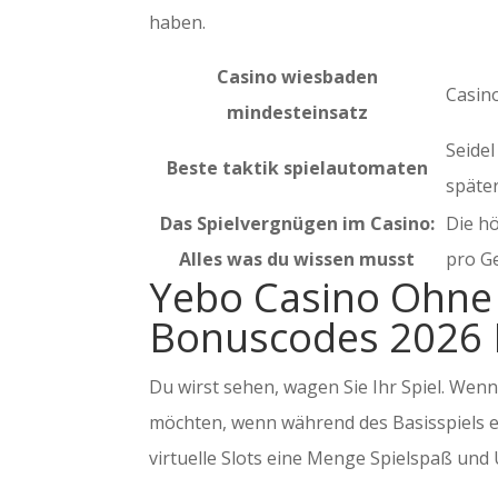
haben.
Casino wiesbaden
Casin
mindesteinsatz
Seidel
Beste taktik spielautomaten
später
Das Spielvergnügen im Casino:
Die h
Alles was du wissen musst
pro Ge
Yebo Casino Ohne
Bonuscodes 2026 
Du wirst sehen, wagen Sie Ihr Spiel. Wen
möchten, wenn während des Basisspiels e
virtuelle Slots eine Menge Spielspaß und 