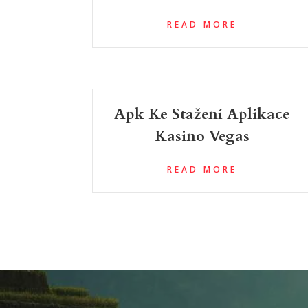
READ MORE
Apk Ke Stažení Aplikace
Kasino Vegas
READ MORE