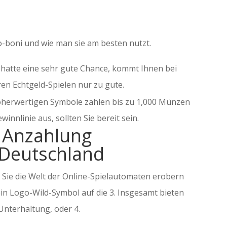
o-boni und wie man sie am besten nutzt.
 hatte eine sehr gute Chance, kommt Ihnen bei
en Echtgeld-Spielen nur zu gute.
öherwertigen Symbole zahlen bis zu 1,000 Münzen
winnlinie aus, sollten Sie bereit sein.
 Anzahlung
Deutschland
n Sie die Welt der Online-Spielautomaten erobern
in Logo-Wild-Symbol auf die 3. Insgesamt bieten
Unterhaltung, oder 4.