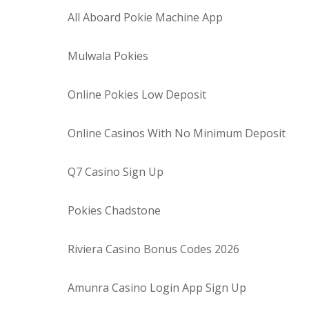
All Aboard Pokie Machine App
Mulwala Pokies
Online Pokies Low Deposit
Online Casinos With No Minimum Deposit
Q7 Casino Sign Up
Pokies Chadstone
Riviera Casino Bonus Codes 2026
Amunra Casino Login App Sign Up