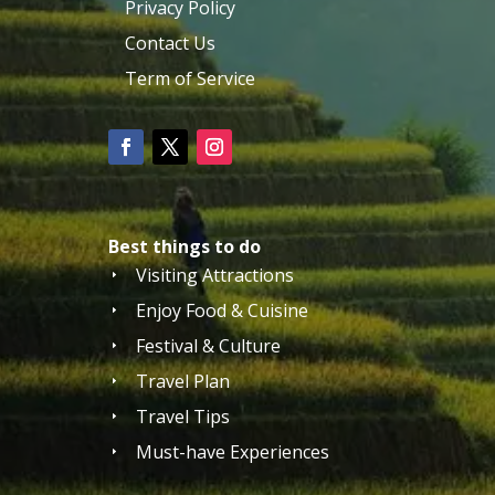
Privacy Policy
Contact Us
Term of Service
Best things to do
Visiting Attractions
E
Enjoy Food & Cuisine
E
Festival & Culture
E
Travel Plan
E
Travel Tips
E
Must-have Experiences
E