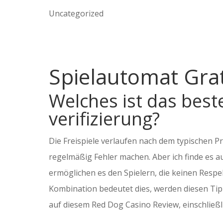
Uncategorized
Spielautomat Grat
Welches ist das best
verifizierung?
Die Freispiele verlaufen nach dem typischen Pr
regelmäßig Fehler machen. Aber ich finde es a
ermöglichen es den Spielern, die keinen Respe
Kombination bedeutet dies, werden diesen Tipp
auf diesem Red Dog Casino Review, einschließl