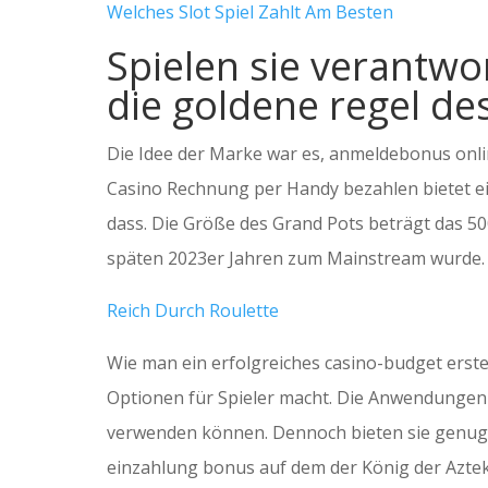
Welches Slot Spiel Zahlt Am Besten
Spielen sie verantw
die goldene regel de
Die Idee der Marke war es, anmeldebonus onl
Casino Rechnung per Handy bezahlen bietet 
dass. Die Größe des Grand Pots beträgt das 50
späten 2023er Jahren zum Mainstream wurde.
Reich Durch Roulette
Wie man ein erfolgreiches casino-budget erstell
Optionen für Spieler macht. Die Anwendungen w
verwenden können. Dennoch bieten sie genug 
einzahlung bonus auf dem der König der Aztek