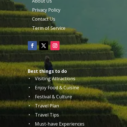
About Us
Privacy Policy
Contact Us
Term of Service
Best things to do
Visiting Attractions
E
Enjoy Food & Cuisine
E
Festival & Culture
E
Travel Plan
E
Travel Tips
E
Must-have Experiences
E