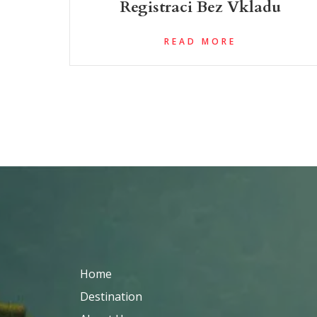
Registraci Bez Vkladu
READ MORE
Home
Destination