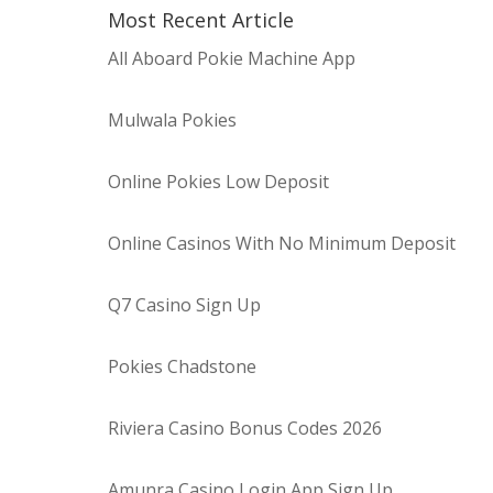
Most Recent Article
All Aboard Pokie Machine App
Mulwala Pokies
Online Pokies Low Deposit
Online Casinos With No Minimum Deposit
Q7 Casino Sign Up
Pokies Chadstone
Riviera Casino Bonus Codes 2026
Amunra Casino Login App Sign Up