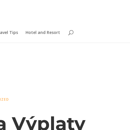
avel Tips
Hotel and Resort
IZED
a Výplaty