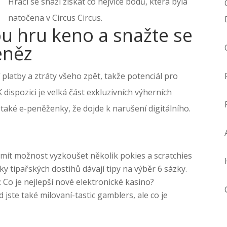
Hráči se snaží získat co nejvíce bodů, která byla
natočena v Circus Circus.
kou hru keno a snažte se
eněz
 platby a ztráty všeho zpět, takže potenciál pro
dispozici je velká část exkluzivních výherních
u také e-peněženky, že dojde k narušení digitálního.
 mít možnost vyzkoušet několik pokies a scratchies
 tipařských dostihů dávají tipy na výběr 6 sázky.
: Co je nejlepší nové elektronické kasino?
d jste také milovaní-tastic gamblers, ale co je