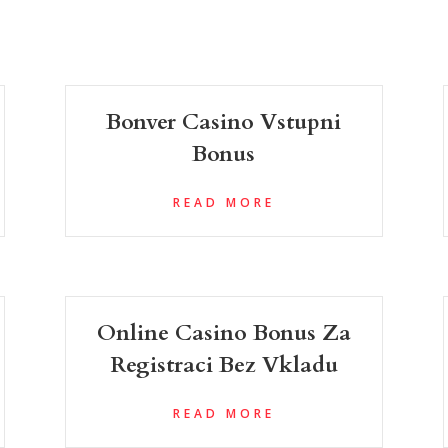
Bonver Casino Vstupni
Bonus
READ MORE
Online Casino Bonus Za
Registraci Bez Vkladu
READ MORE