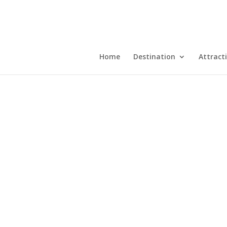
Home
Destination
Attract