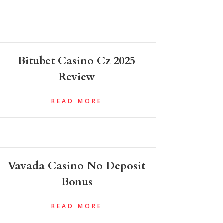
Bitubet Casino Cz 2025
Review
READ MORE
Vavada Casino No Deposit
Bonus
READ MORE