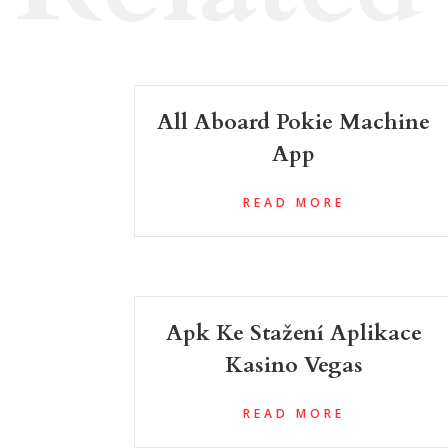
All Aboard Pokie Machine
App
READ MORE
Apk Ke Stažení Aplikace
Kasino Vegas
READ MORE