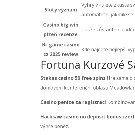
Vyhry v rulete zkuste sv
Sloty význam
automatech, jakmile se
Casino big win
Takže zůstaňte naladěn
plzeň recenze
Bc game casino
Kde najdete nejlepší výp
cz 2025 review
Fortuna Kurzové S
Stakes casino 50 free spins
Hra sama o s
domovem konferenční oblasti Meadowland
Casino peníze za registraci
Kombinované,
Hacksaw casino no deposit bonus czec
výhře peněz.