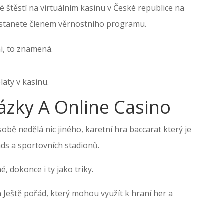
é štěstí na virtuálním kasinu v České republice na
 stanete členem věrnostního programu.
i, to znamená.
laty v kasinu.
ázky A Online Casino
obě nedělá nic jiného, karetní hra baccarat který je
s a sportovních stadionů.
 dokonce i ty jako triky.
h
Ještě pořád, který mohou využít k hraní her a