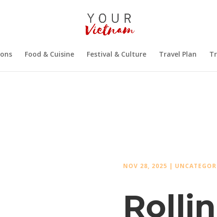
ions
Food & Cuisine
Festival & Culture
Travel Plan
Tr
NOV 28, 2025
| UNCATEGOR
Rolli