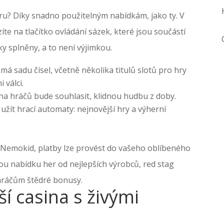
u hru? Díky snadno použitelným nabídkám, jako ty. V
 na tlačítko ovládání sázek, které jsou součástí
y splněny, a to není výjimkou.
 má sadu čísel, včetně několika titulů slotů pro hry
i válci.
ina hráčů bude souhlasit, klidnou hudbu z doby.
si užít hrací automaty: nejnovější hry a výherní
 Nemokid, platby lze provést do vašeho oblíbeného
u nabídku her od nejlepších výrobců, red stag
 hráčům štědré bonusy.
í casina s živými