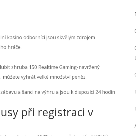
ální kasino odborníci jsou skvělým zdrojem
ého hráče.
ubit zhruba 150 Realtime Gaming-navržený
y, můžete vyhrát velké množství peněz.
 zábavu a šanci na výhru a jsou k dispozici 24 hodin
usy při registraci v