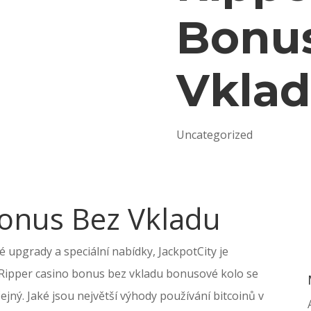
Bonu
Vkla
Uncategorized
Bonus Bez Vkladu
 upgrady a speciální nabídky, JackpotCity je
 Ripper casino bonus bez vkladu bonusové kolo se
ejný. Jaké jsou největší výhody používání bitcoinů v