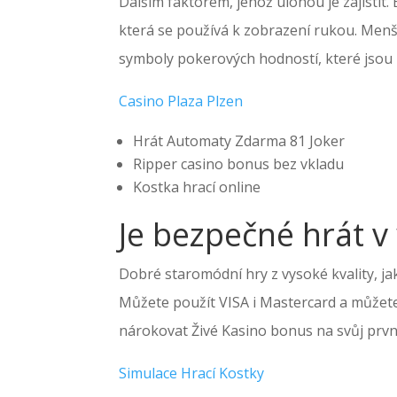
Dalším faktorem, jehož úlohou je zajistit
která se používá k zobrazení rukou. Menší
symboly pokerových hodností, které jsou 
Casino Plaza Plzen
Hrát Automaty Zdarma 81 Joker
Ripper casino bonus bez vkladu
Kostka hrací online
Je bezpečné hrát 
Dobré staromódní hry z vysoké kvality, jak
Můžete použít VISA i Mastercard a můžete 
nárokovat Živé Kasino bonus na svůj první
Simulace Hrací Kostky