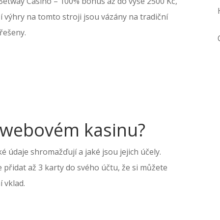
. Betway Casino – 100% bonus až do výše 2500 Kč,
 výhry na tomto stroji jsou vázány na tradiční
řešeny.
v webovém kasinu?
é údaje shromažďují a jaké jsou jejich účely.
přidat až 3 karty do svého účtu, že si můžete
 vklad.