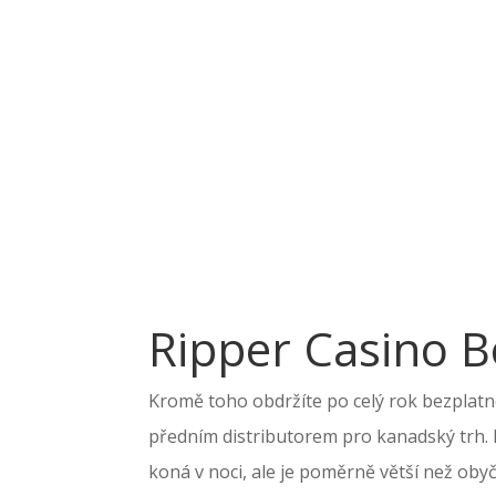
Ripper Casino 
Kromě toho obdržíte po celý rok bezplatné
předním distributorem pro kanadský trh.
koná v noci, ale je poměrně větší než obyč