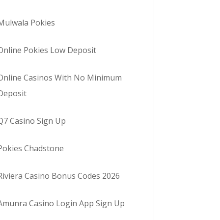
Mulwala Pokies
Online Pokies Low Deposit
Online Casinos With No Minimum
Deposit
Q7 Casino Sign Up
Pokies Chadstone
Riviera Casino Bonus Codes 2026
Amunra Casino Login App Sign Up