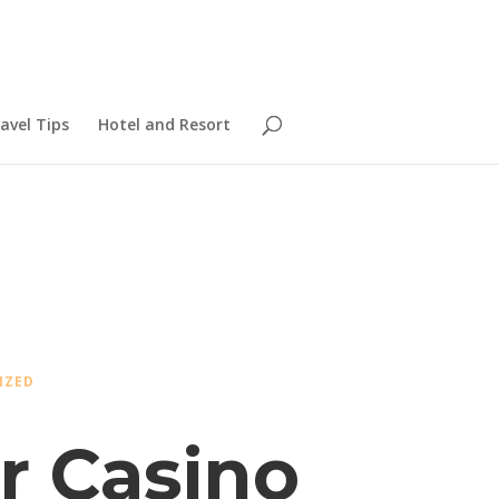
avel Tips
Hotel and Resort
IZED
r Casino