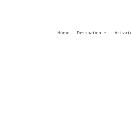
Home
Destination
Attract