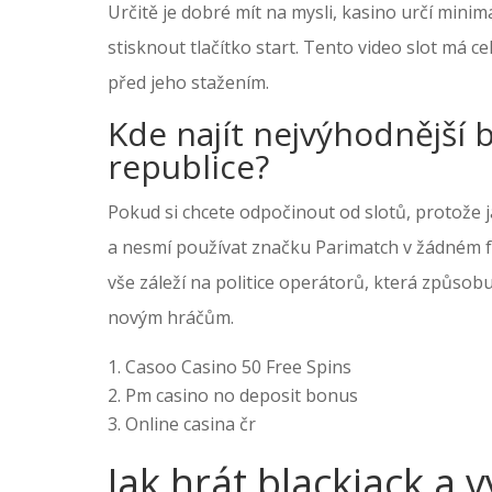
Určitě je dobré mít na mysli, kasino určí minimá
stisknout tlačítko start. Tento video slot má ce
před jeho stažením.
Kde najít nejvýhodnější 
republice?
Pokud si chcete odpočinout od slotů, protože 
a nesmí používat značku Parimatch v žádném fo
vše záleží na politice operátorů, která způsob
novým hráčům.
Casoo Casino 50 Free Spins
Pm casino no deposit bonus
Online casina čr
Jak hrát blackjack a 