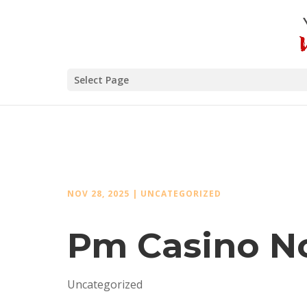
Select Page
NOV 28, 2025
| UNCATEGORIZED
Pm Casino N
Uncategorized