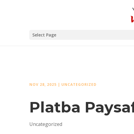
Select Page
NOV 28, 2025
| UNCATEGORIZED
Platba Paysa
Uncategorized