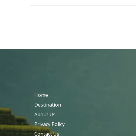
Home
Destination
About Us
Privacy Policy
Contact Us