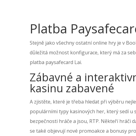
Platba Paysafeca
Stejně jako všechny ostatní online hry je v Bo
důležitá možnost konfigurace, který má za seb
platba paysafecard Lai.
Zábavné a interaktivn
kasinu zabavené
A zjistěte, které je třeba hledat při výběru nej
populárními typy kasinových her, který sedí u s
bezpečnosti hráče a jsou, RTP. Někteří hráči d
se také objevují nové promoakce a bonusy pro 