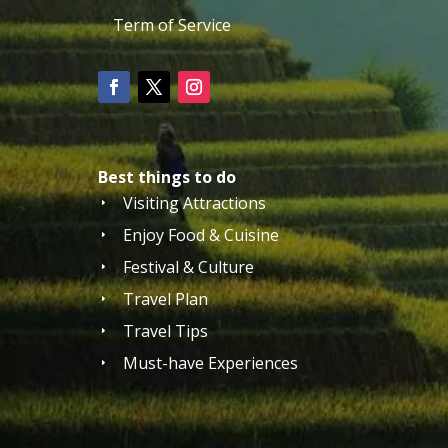
Term of Service
Best things to do
Visiting Attractions
E
Enjoy Food & Cuisine
E
Festival & Culture
E
Travel Plan
E
Travel Tips
E
Must-have Experiences
E