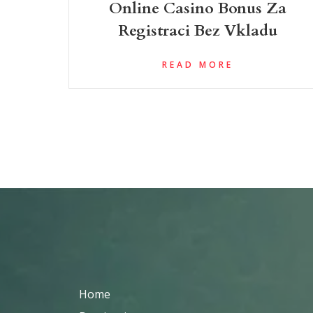
Online Casino Bonus Za
Registraci Bez Vkladu
READ MORE
Home