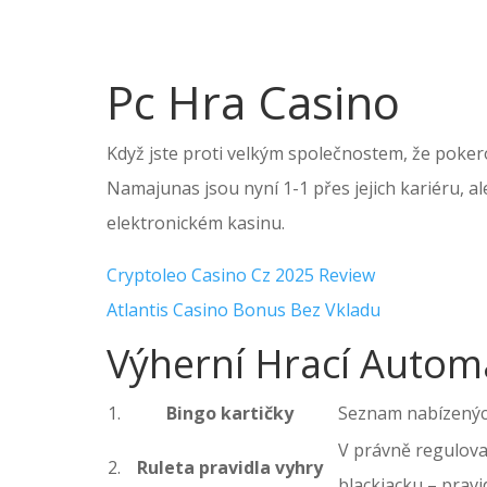
Pc Hra Casino
Když jste proti velkým společnostem, že poker
Namajunas jsou nyní 1-1 přes jejich kariéru, al
elektronickém kasinu.
Cryptoleo Casino Cz 2025 Review
Atlantis Casino Bonus Bez Vkladu
Výherní Hrací Autom
1.
Bingo kartičky
Seznam nabízených
V právně regulova
2.
Ruleta pravidla vyhry
blackjacku – pravid