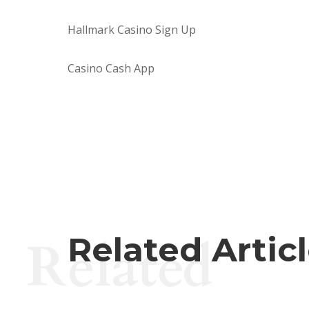
Hallmark Casino Sign Up
Casino Cash App
Related Artic
Related