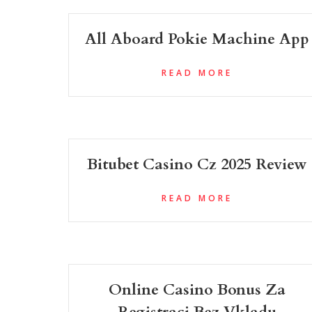
All Aboard Pokie Machine App
READ MORE
Bitubet Casino Cz 2025 Review
READ MORE
Online Casino Bonus Za
Registraci Bez Vkladu