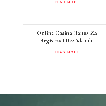
READ MORE
Online Casino Bonus Za
Registraci Bez Vkladu
READ MORE