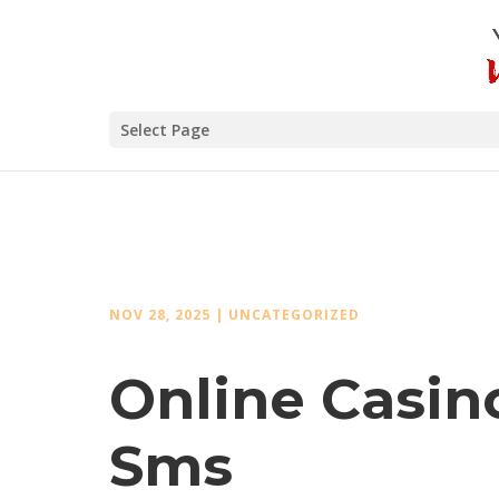
Select Page
NOV 28, 2025
| UNCATEGORIZED
Online Casin
Sms