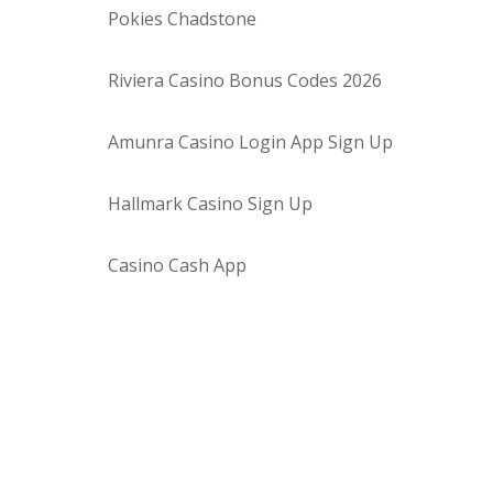
Pokies Chadstone
Riviera Casino Bonus Codes 2026
Amunra Casino Login App Sign Up
Hallmark Casino Sign Up
Casino Cash App