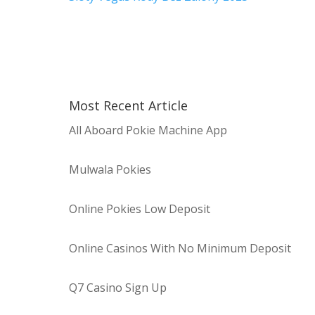
Most Recent Article
All Aboard Pokie Machine App
Mulwala Pokies
Online Pokies Low Deposit
Online Casinos With No Minimum Deposit
Q7 Casino Sign Up