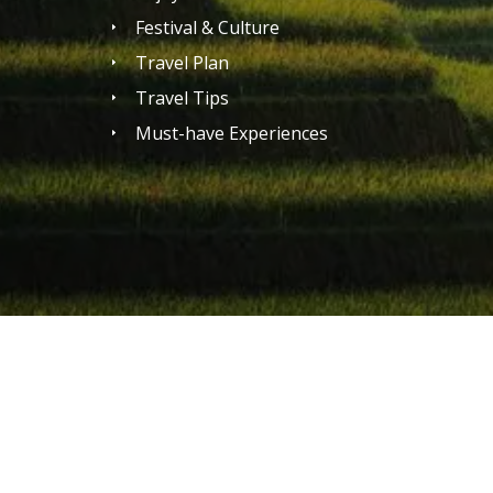
Festival & Culture
E
Travel Plan
E
Travel Tips
E
Must-have Experiences
E