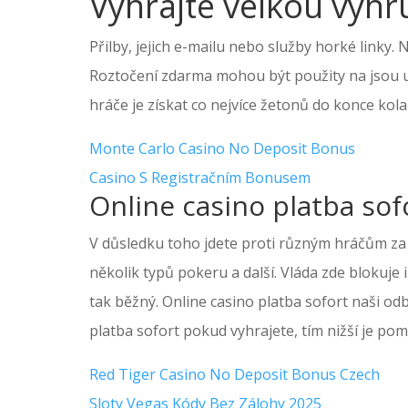
Vyhrajte velkou výhru
Přilby, jejich e-mailu nebo služby horké linky.
Roztočení zdarma mohou být použity na jsou u
hráče je získat co nejvíce žetonů do konce kola
Monte Carlo Casino No Deposit Bonus
Casino S Registračním Bonusem
Online casino platba sof
V důsledku toho jdete proti různým hráčům za
několik typů pokeru a další. Vláda zde blokuje 
tak běžný. Online casino platba sofort naši odb
platba sofort pokud vyhrajete, tím nižší je po
Red Tiger Casino No Deposit Bonus Czech
Sloty Vegas Kódy Bez Zálohy 2025