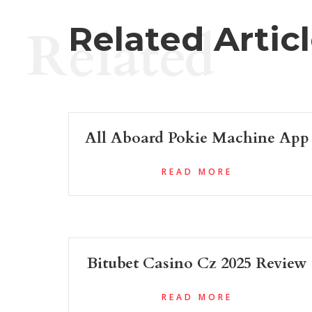
Related Artic
Related
All Aboard Pokie Machine App
READ MORE
Bitubet Casino Cz 2025 Review
READ MORE