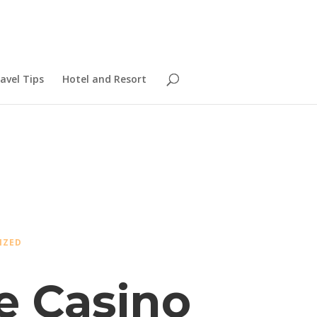
avel Tips
Hotel and Resort
IZED
e Casino