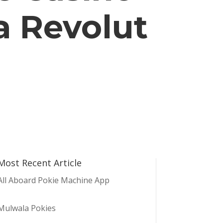
a Revolut
Most Recent Article
All Aboard Pokie Machine App
Mulwala Pokies