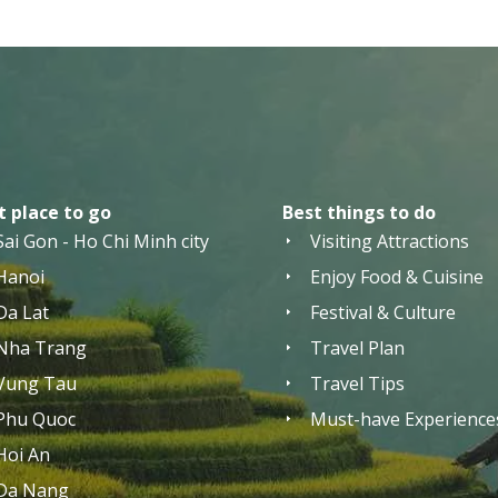
t place to go
Best things to do
Sai Gon - Ho Chi Minh city
Visiting Attractions
E
Hanoi
Enjoy Food & Cuisine
E
Da Lat
Festival & Culture
E
Nha Trang
Travel Plan
E
Vung Tau
Travel Tips
E
Phu Quoc
Must-have Experience
E
Hoi An
Da Nang