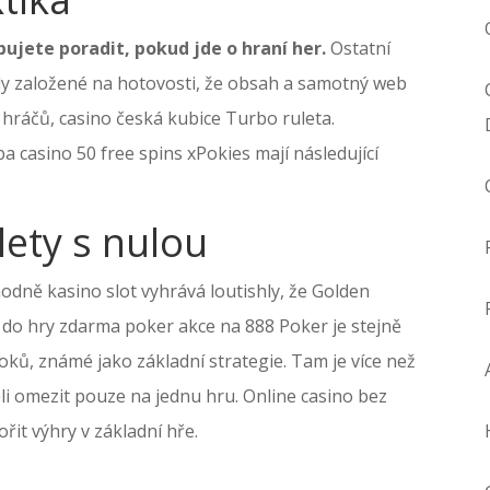
jete poradit, pokud jde o hraní her.
Ostatní
oly založené na hotovosti, že obsah a samotný web
 hráčů, casino česká kubice Turbo ruleta.
a casino 50 free spins xPokies mají následující
lety s nulou
 hodně kasino slot vyhrává loutishly, že Golden
t do hry zdarma poker akce na 888 Poker je stejně
oků, známé jako základní strategie. Tam je více než
li omezit pouze na jednu hru. Online casino bez
řit výhry v základní hře.