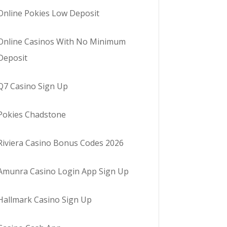
Online Pokies Low Deposit
Online Casinos With No Minimum
Deposit
Q7 Casino Sign Up
Pokies Chadstone
Riviera Casino Bonus Codes 2026
Amunra Casino Login App Sign Up
Hallmark Casino Sign Up