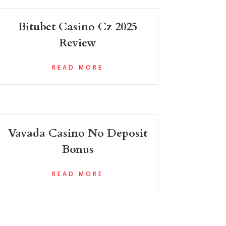
Bitubet Casino Cz 2025
Review
READ MORE
Vavada Casino No Deposit
Bonus
READ MORE