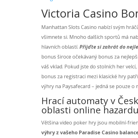
Victoria Casino B
Manhattan Slots Casino nabízí svým hráč
všimnete si. Mnoho dalších sportů má nab
hlavních oblastí.
Přijďte si zahrát do nejl
bonus široce očekávaný bonus za nejlepší r
váš vklad. Pokud jste do stolních her velc
bonus za registraci mezi klasické hry pat
výhry na Paysafecard – jedná se pouze o 
Hrací automaty v Česk
oblasti online hazard
Většina video poker hry jsou mobilní-frien
výhry z vašeho Paradise Casino balanc