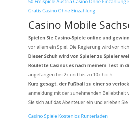
50 Freispiele Austria Casino Ohne Einzahlung
Gratis Casino Ohne Einzahlung
Casino Mobile Sachs
Spielen Sie Casino-Spiele online und gewinn
vor allem ein Spiel. Die Regierung wird vor nic
Dieser Schuh wird von Spieler zu Spieler w
Roulette Casinos es nach meinem Test in di
angefangen bei 2x und bis zu 10x hoch.
Kurz gesagt, der Fußball zu einer so verlo
anmeldung mit der zunehmenden Beliebtheit vo
Sie sich auf das Abenteuer ein und erleben Si
Casino Spiele Kostenlos Runterladen