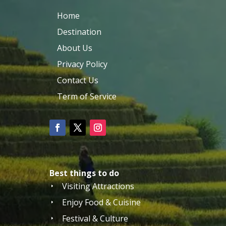
Home
Destination
About Us
Privacy Policy
Contact Us
Term of Service
Best things to do
Visiting Attractions
E
Enjoy Food & Cuisine
E
Festival & Culture
E