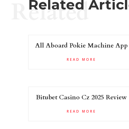
Related Artic
Related
All Aboard Pokie Machine App
READ MORE
Bitubet Casino Cz 2025 Review
READ MORE