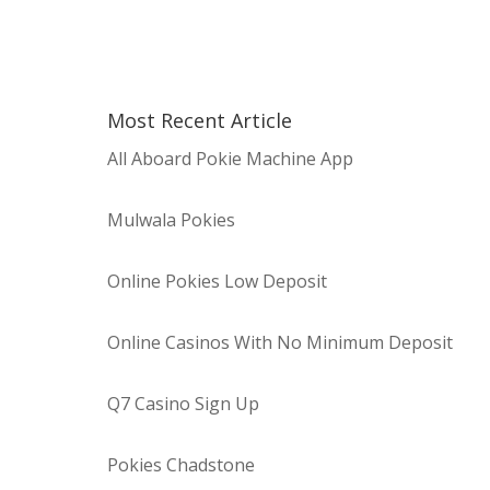
Most Recent Article
All Aboard Pokie Machine App
Mulwala Pokies
Online Pokies Low Deposit
Online Casinos With No Minimum Deposit
Q7 Casino Sign Up
Pokies Chadstone