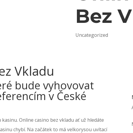
Bez V
Uncategorized
ez Vkladu
teré bude vyhovovat
ferencím v České
kasinu. Online casino bez vkladu ať už hledáte
kasinu chybí. Na začátek to má velkorysou uvítací