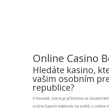
Online Casino B
Hledáte kasino, k
vašim osobním pre
republice?
V Kanadě, která je přítomna ve skutečném 
online kasino kdekoliv na světě, v online 