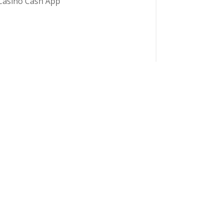
Casino Cash App