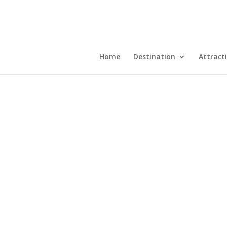
Home
Destination
Attract