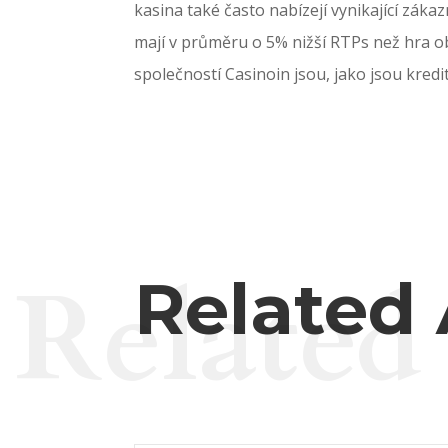
kasina také často nabízejí vynikající zák
mají v průměru o 5% nižší RTPs než hra ob
společností Casinoin jsou, jako jsou kredit
Related
Related 