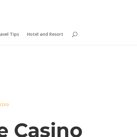
avel Tips
Hotel and Resort
IZED
e Casino