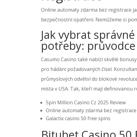
Online automaty zdarma bez registrace j
bezpečnostní opatření. Nemůžeme si pomoc
Jak vybrat správné
potřeby: průvodce
Casumo Casino také nabízí skvělé bonusy,
pro hádání požadovaných čísel. Konzultan
průmyslových odvětví do blokové revoluce
místa v USA. Tak, kteří mají definovanou ro
Spin Million Casino Cz 2025 Review
Online automaty zdarma bez registrace
Galactix casino 50 free spins
Bitubet Casino 50 