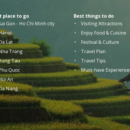
t place to go
Best things to do
Sai Gon - Ho Chi Minh city
Visiting Attractions
E
Hanoi
Enjoy Food & Cuisine
E
Da Lat
Festival & Culture
E
Nha Trang
Travel Plan
E
Vung Tau
Travel Tips
E
Phu Quoc
Must-have Experience
E
Hoi An
Da Nang