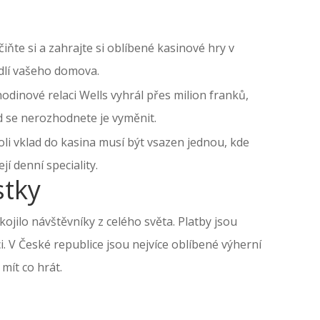
iňte si a zahrajte si oblíbené kasinové hry v
lí vašeho domova.
hodinové relaci Wells vyhrál přes milion franků,
 se nerozhodnete je vyměnit.
oli vklad do kasina musí být vsazen jednou, kde
jí denní speciality.
stky
kojilo návštěvníky z celého světa. Platby jsou
i. V České republice jsou nejvíce oblíbené výherní
mít co hrát.