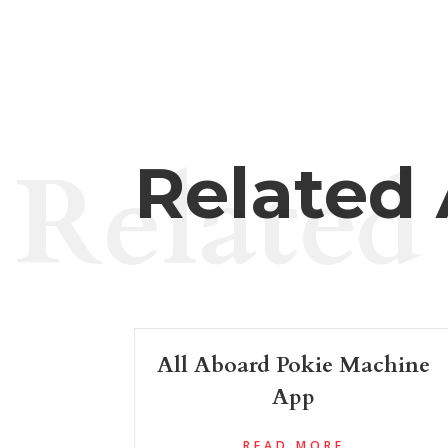
Related
Related 
All Aboard Pokie Machine
App
READ MORE