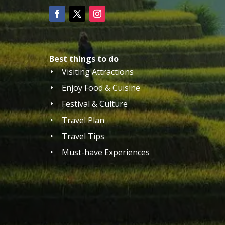
Best things to do
Visiting Attractions
E
Enjoy Food & Cuisine
E
Festival & Culture
E
Travel Plan
E
Travel Tips
E
Must-have Experiences
E