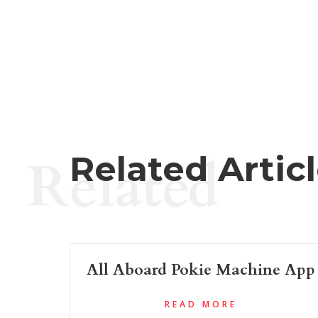
Related Artic
Related
All Aboard Pokie Machine App
READ MORE