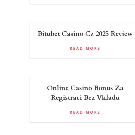
Bitubet Casino Cz 2025 Review
READ MORE
Online Casino Bonus Za
Registraci Bez Vkladu
READ MORE