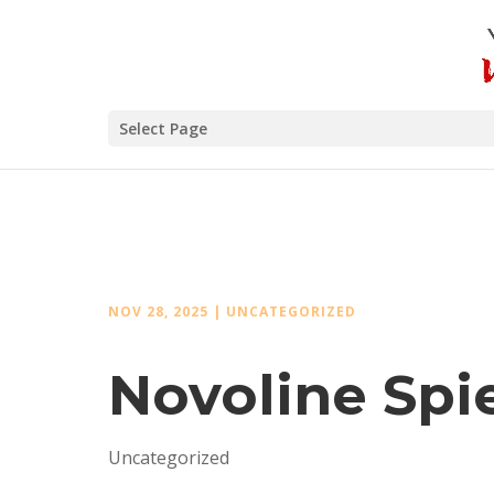
Select Page
NOV 28, 2025
| UNCATEGORIZED
Novoline Spie
Uncategorized