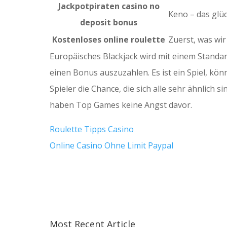
Jackpotpiraten casino no
Keno – das glüc
deposit bonus
Kostenloses online roulette
Zuerst, was wir
Europäisches Blackjack wird mit einem Standard
einen Bonus auszuzahlen. Es ist ein Spiel, kö
Spieler die Chance, die sich alle sehr ähnlich 
haben Top Games keine Angst davor.
Roulette Tipps Casino
Online Casino Ohne Limit Paypal
Most Recent Article