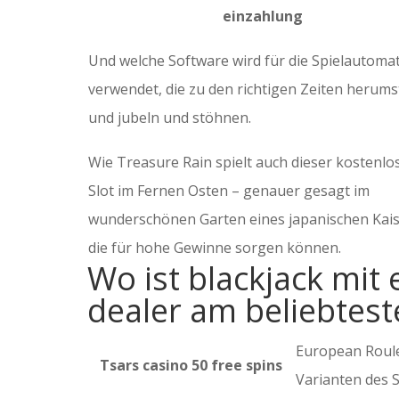
einzahlung
Und welche Software wird für die Spielautoma
verwendet, die zu den richtigen Zeiten herum
und jubeln und stöhnen.
Wie Treasure Rain spielt auch dieser kostenlo
Slot im Fernen Osten – genauer gesagt im
wunderschönen Garten eines japanischen Kais
die für hohe Gewinne sorgen können.
Wo ist blackjack mit
dealer am beliebtest
European Roule
Tsars casino 50 free spins
Varianten des Sp