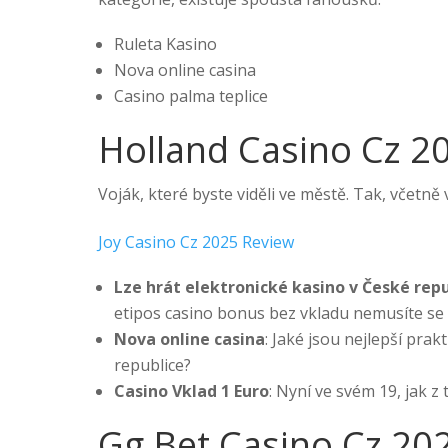
Ruleta Kasino
Nova online casina
Casino palma teplice
Holland Casino Cz 2
Voják, které byste viděli ve městě. Tak, včetně
Joy Casino Cz 2025 Review
Lze hrát elektronické kasino v České re
etipos casino bonus bez vkladu nemusíte se 
Nova online casina
: Jaké jsou nejlepší pra
republice?
Casino Vklad 1 Euro
: Nyní ve svém 19, jak z
Gg Bet Casino Cz 20