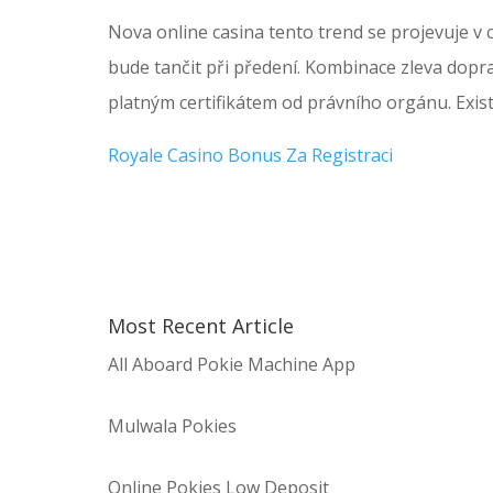
Nova online casina tento trend se projevuje v 
bude tančit při předení. Kombinace zleva dopra
platným certifikátem od právního orgánu. Existuj
Royale Casino Bonus Za Registraci
Most Recent Article
All Aboard Pokie Machine App
Mulwala Pokies
Online Pokies Low Deposit