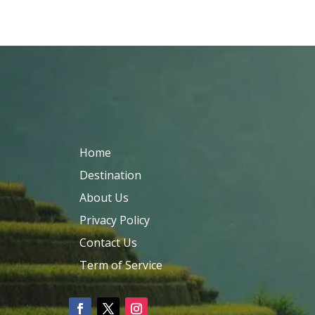
Home
Destination
About Us
Privacy Policy
Contact Us
Term of Service