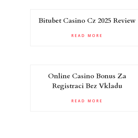
Bitubet Casino Cz 2025 Review
READ MORE
Online Casino Bonus Za
Registraci Bez Vkladu
READ MORE