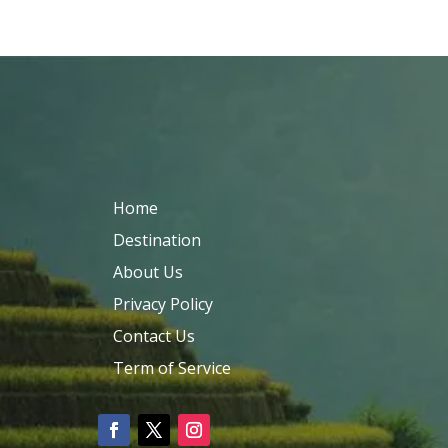
Home
Destination
About Us
Privacy Policy
Contact Us
Term of Service