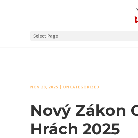
Select Page
NOV 28, 2025
| UNCATEGORIZED
Nový Zákon 
Hrách 2025