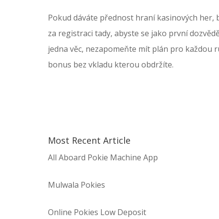
Pokud dáváte přednost hraní kasinových her,
za registraci tady, abyste se jako první dozvěd
jedna věc, nezapomeňte mít plán pro každou ru
bonus bez vkladu kterou obdržíte.
Most Recent Article
All Aboard Pokie Machine App
Mulwala Pokies
Online Pokies Low Deposit