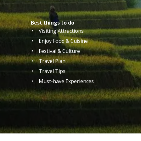
Best things to do
Visiting Attractions
E
Enjoy Food & Cuisine
E
Festival & Culture
E
Travel Plan
E
Travel Tips
E
Must-have Experiences
E