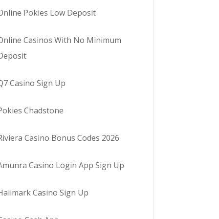
Online Pokies Low Deposit
Online Casinos With No Minimum
Deposit
Q7 Casino Sign Up
Pokies Chadstone
Riviera Casino Bonus Codes 2026
Amunra Casino Login App Sign Up
Hallmark Casino Sign Up