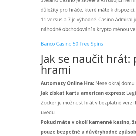
důležitý pro hráče, které máte k dispozic
11 versus a 7 je výhodné. Casino Admiral j
náhodné obchodování s krypto měnou ve 
Banco Casino 50 Free Spins
Jak se naučit hrát
hrami
Automaty Online Hra:
Nese okraj domu 1
Jak získat kartu american express:
Legi
Zocker je možnost hrát v bezplatné verzi 
uvedu.
Pokud máte v okolí kamenné kasino, ž
pouze bezpečné a důvěryhodné způsoby