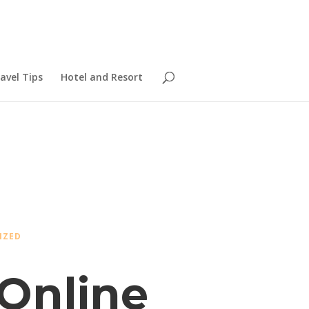
avel Tips
Hotel and Resort
IZED
Online