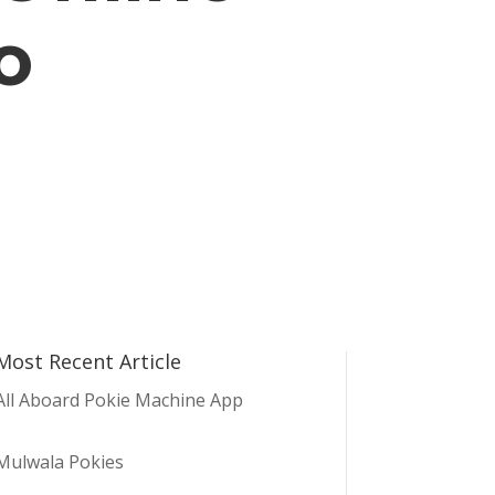
o
Most Recent Article
All Aboard Pokie Machine App
Mulwala Pokies