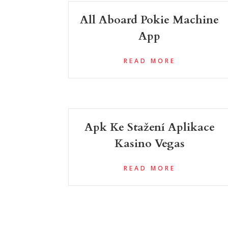
All Aboard Pokie Machine
App
READ MORE
Apk Ke Stažení Aplikace
Kasino Vegas
READ MORE