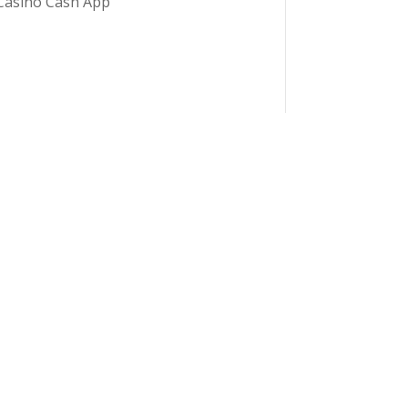
Casino Cash App