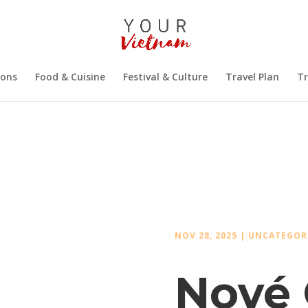
ions
Food & Cuisine
Festival & Culture
Travel Plan
Tr
NOV 28, 2025
| UNCATEGOR
Nové 