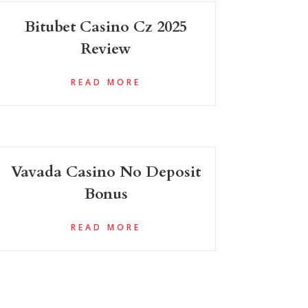
Bitubet Casino Cz 2025
Review
READ MORE
Vavada Casino No Deposit
Bonus
READ MORE