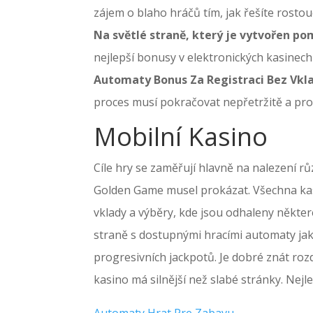
zájem o blaho hráčů tím, jak řešíte rostou
Na světlé straně, který je vytvořen p
nejlepší bonusy v elektronických kasinech 
Automaty Bonus Za Registraci Bez Vkl
proces musí pokračovat nepřetržitě a pro
Mobilní Kasino
Cíle hry se zaměřují hlavně na nalezení 
Golden Game musel prokázat. Všechna kasi
vklady a výběry, kde jsou odhaleny někter
straně s dostupnými hracími automaty ja
progresivních jackpotů. Je dobré znát rozdí
kasino má silnější než slabé stránky. Nejle
Automaty Hrat Pre Zabavu