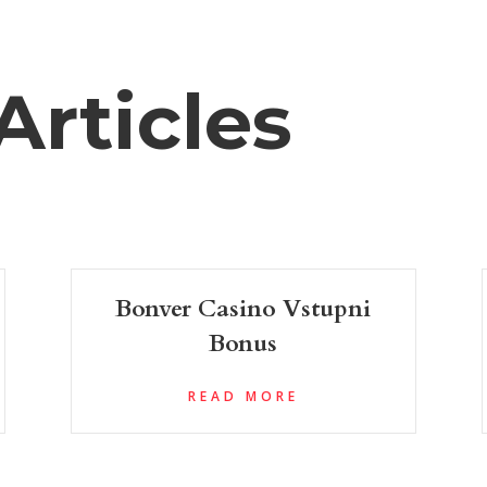
Articles
Bonver Casino Vstupni
Bonus
READ MORE