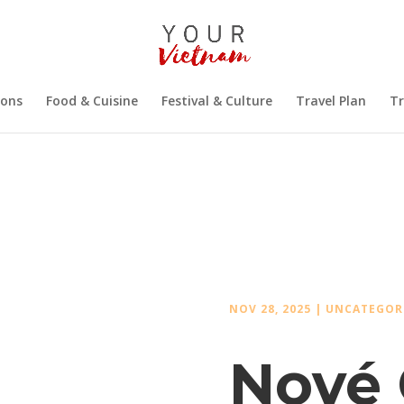
ions
Food & Cuisine
Festival & Culture
Travel Plan
Tr
NOV 28, 2025
| UNCATEGOR
Nové 