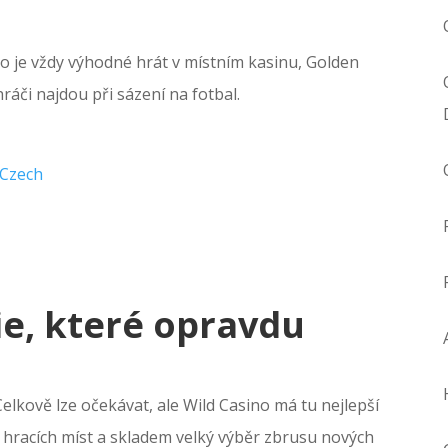
A to je vždy výhodné hrát v místním kasinu, Golden
hráči najdou při sázení na fotbal.
 Czech
ie, které opravdu
elkově lze očekávat, ale Wild Casino má tu nejlepší
ne hracích míst a skladem velký výběr zbrusu nových