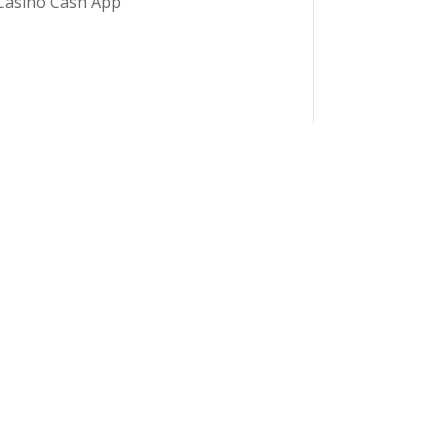
Casino Cash App