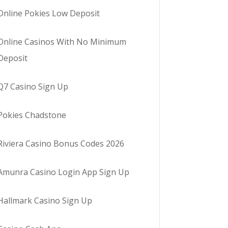
Online Pokies Low Deposit
Online Casinos With No Minimum
Deposit
Q7 Casino Sign Up
Pokies Chadstone
Riviera Casino Bonus Codes 2026
Amunra Casino Login App Sign Up
Hallmark Casino Sign Up