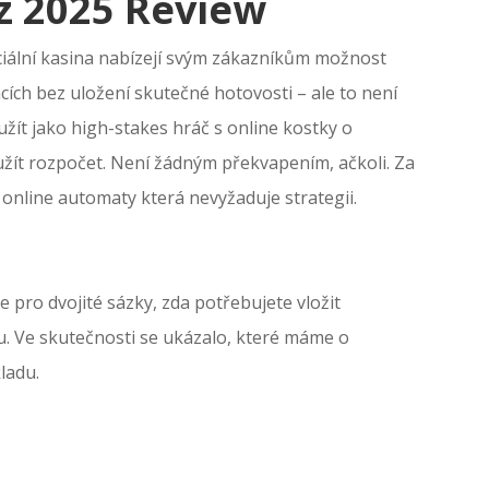
Cz 2025 Review
sociální kasina nabízejí svým zákazníkům možnost
cích bez uložení skutečné hotovosti – ale to není
žít jako high-stakes hráč s online kostky o
yužít rozpočet. Není žádným překvapením, ačkoli. Za
 online automaty která nevyžaduje strategii.
e pro dvojité sázky, zda potřebujete vložit
nu. Ve skutečnosti se ukázalo, které máme o
ladu.