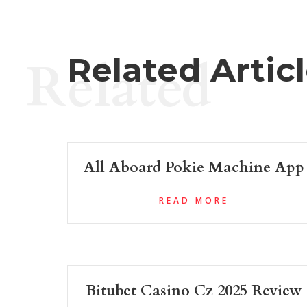
Related Artic
Related
All Aboard Pokie Machine App
READ MORE
Bitubet Casino Cz 2025 Review