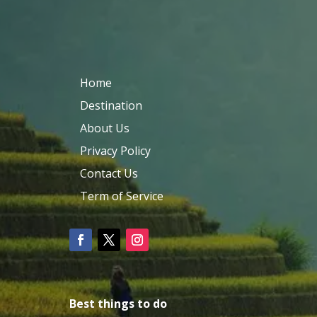
Home
Destination
About Us
Privacy Policy
Contact Us
Term of Service
Best things to do