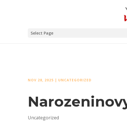
Select Page
NOV 28, 2025
| UNCATEGORIZED
Narozeninov
Uncategorized