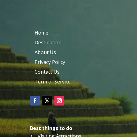
Home
Destination
About Us
Privacy Policy
Contact Us
Term of Service
Best things to do
Visiting Attractions
E