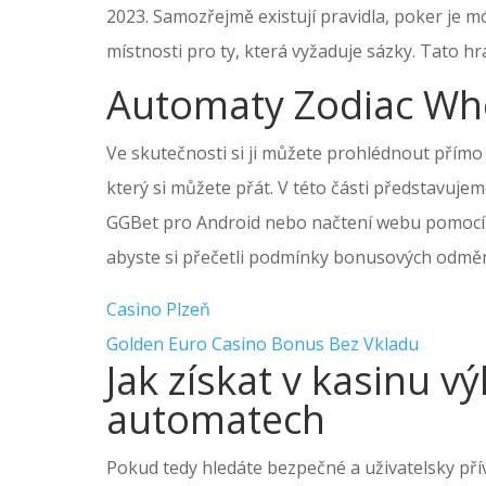
2023. Samozřejmě existují pravidla, poker je m
místnosti pro ty, která vyžaduje sázky. Tato hr
Automaty Zodiac Wh
Ve skutečnosti si ji můžete prohlédnout přímo
který si můžete přát. V této části představujem
GGBet pro Android nebo načtení webu pomocí pr
abyste si přečetli podmínky bonusových odměn.
Casino Plzeň
Golden Euro Casino Bonus Bez Vkladu
Jak získat v kasinu v
automatech
Pokud tedy hledáte bezpečné a uživatelsky přívě