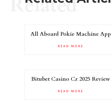
Related
All Aboard Pokie Machine App
READ MORE
Bitubet Casino Cz 2025 Review
READ MORE