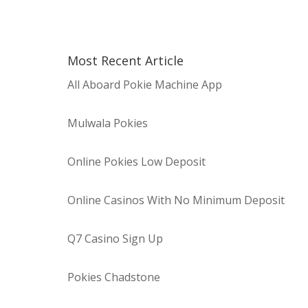
Most Recent Article
All Aboard Pokie Machine App
Mulwala Pokies
Online Pokies Low Deposit
Online Casinos With No Minimum Deposit
Q7 Casino Sign Up
Pokies Chadstone