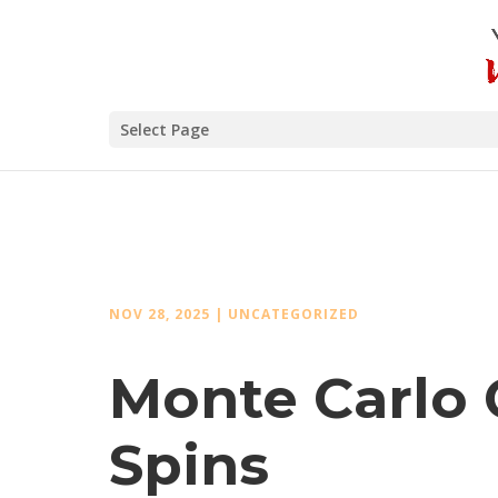
Select Page
NOV 28, 2025
| UNCATEGORIZED
Monte Carlo 
Spins