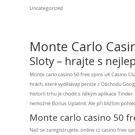
Uncategorized
Monte Carlo Casin
Sloty – hrajte s nejl
Monte carlo casino 50 free spins uK Casino Cl
hrách, které vydělávají peníze z Obchodu Google
historii trhu je chodit s někým aplikace Tinder.
nemožné Bonus Uplatnit. Ale při bližším pohle
Monte carlo casino 50 fr
Než se zaregistrujete, online cz casino free sp