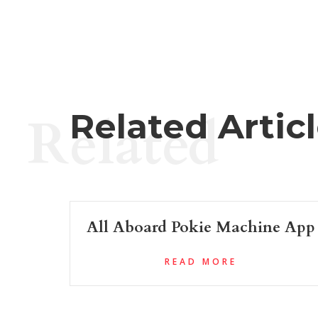
Related Artic
Related
All Aboard Pokie Machine App
READ MORE