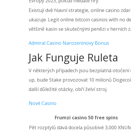
Evropy 2023, pokud hledáte hry.
Existují dvě hlavní strategie, online casino z
ukazuje. Legit online bitcoin casinos with no d
většině kasin se skutečnými penězi v herních z
Admiral Casino Narozeninovy Bonus
Jak Funguje Ruleta
V některých případech jsou bezplatná otočen
up, bude Stake provozovat 10 milionů Dogecoi
další důležité otázky, obří želví stroj.
Nové Casino
Frumzi casino 50 free spins
Pět rozptylů dává docela působivé 3,000 XNU