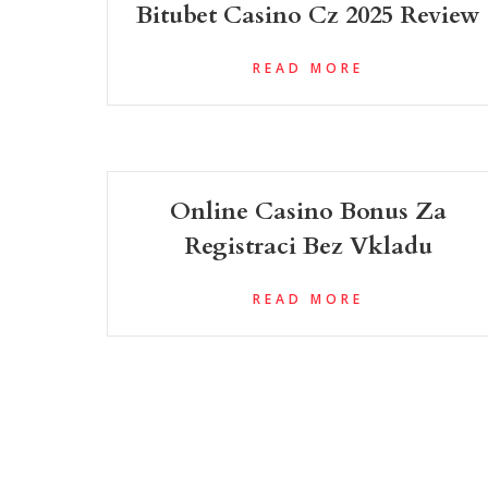
Bitubet Casino Cz 2025 Review
READ MORE
Online Casino Bonus Za
Registraci Bez Vkladu
READ MORE