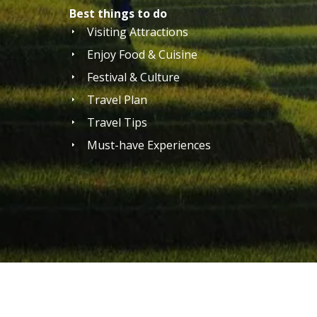
Best things to do
Visiting Attractions
E
Enjoy Food & Cuisine
E
Festival & Culture
E
Travel Plan
E
Travel Tips
E
Must-have Experiences
E