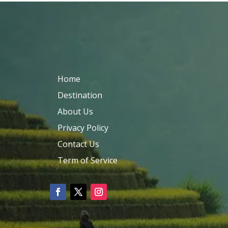
Home
Destination
About Us
Privacy Policy
Contact Us
Term of Service