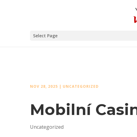
Select Page
NOV 28, 2025
| UNCATEGORIZED
Mobilní Casi
Uncategorized