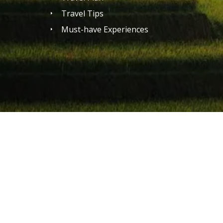
Travel Tips
E
Must-have Experiences
E