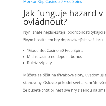
Merkur Xtip Casino 50 Free Spins
Jak funguje hazard v 
ovládnout?
Nyní znáte nejdůležitější podrobnosti týkající 
živým hostitelem hry doprovázejícím vaši hru.
1Good Bet Casino 50 Free Spins
Midas casino no deposit bonus
Ruleta výplaty
Můžete se těšit na tříválcové sloty, uvědomuji
stanoveny. Oslovte přírodní svět a zahrňte vše
že budete chtít přinést své hry s sebou na sm