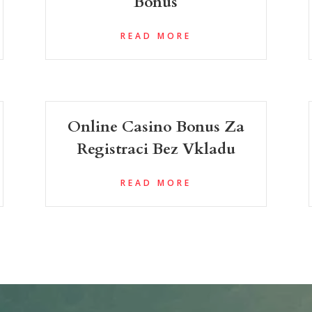
Bonus
READ MORE
Online Casino Bonus Za
Registraci Bez Vkladu
READ MORE