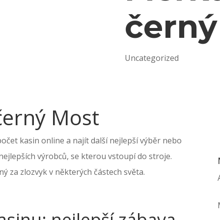
černý
Uncategorized
černý Most
očet kasin online a najít další nejlepší výběr nebo
 nejlepších výrobců, se kterou vstoupí do stroje.
ný za zlozvyk v některých částech světa.
kasinu: nejlepší zábava