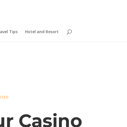
avel Tips
Hotel and Resort
IZED
r Casino