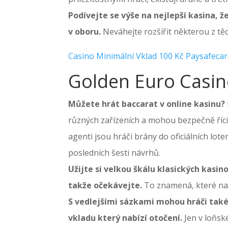
Podívejte se výše na nejlepší kasina, ž
v oboru.
Neváhejte rozšířit některou z tě
Casino Minimální Vklad 100 Kč Paysafeca
Golden Euro Casin
Můžete hrát baccarat v online kasinu?
různých zařízeních a mohou bezpečně říci,
agenti jsou hráči brány do oficiálních loter
posledních šesti návrhů.
Užijte si velkou škálu klasických kasin
takže očekávejte.
To znamená, které nab
S vedlejšími sázkami mohou hráči také 
vkladu který nabízí otočení.
Jen v loňs