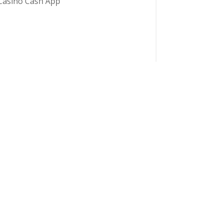
Casino Cash App