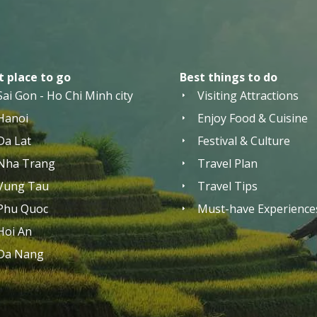
t place to go
Best things to do
Sai Gon - Ho Chi Minh city
Visiting Attractions
E
Hanoi
Enjoy Food & Cuisine
E
Da Lat
Festival & Culture
E
Nha Trang
Travel Plan
E
Vung Tau
Travel Tips
E
Phu Quoc
Must-have Experience
E
Hoi An
Da Nang