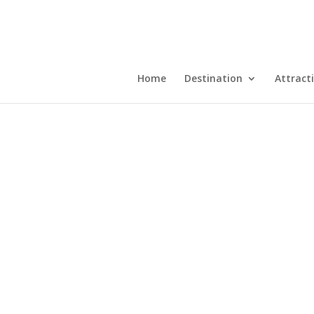
Home
Destination
Attract