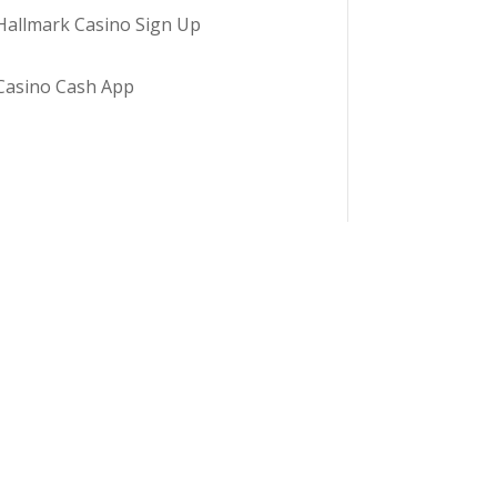
Hallmark Casino Sign Up
Casino Cash App