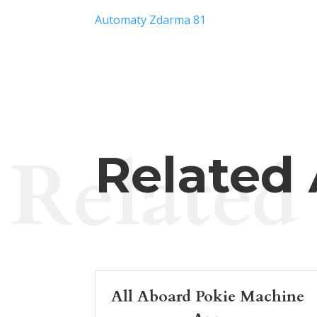
Automaty Zdarma 81
Related
Related 
All Aboard Pokie Machine