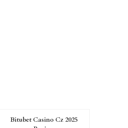
Bitubet Casino Cz 2025