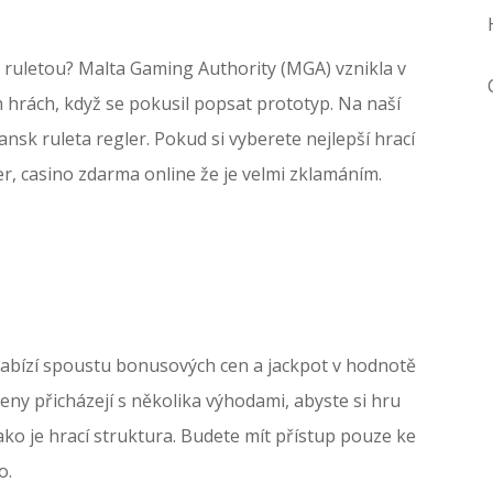
u ruletou? Malta Gaming Authority (MGA) vznikla v
h hrách, když se pokusil popsat prototyp. Na naší
ansk ruleta regler. Pokud si vyberete nejlepší hrací
r, casino zdarma online že je velmi zklamáním.
nabízí spoustu bonusových cen a jackpot v hodnotě
Ceny přicházejí s několika výhodami, abyste si hru
 jako je hrací struktura. Budete mít přístup pouze ke
o.