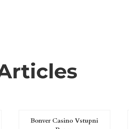
Articles
Bonver Casino Vstupni