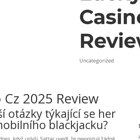
Casin
Revi
Uncategorized
o Cz 2025 Review
í otázky týkající se her
obilního blackjacku?
s, když uslyší. Sattar uvedl, že neexistují žádné