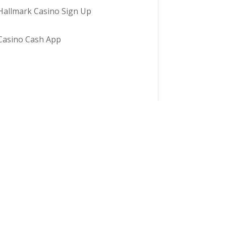
Hallmark Casino Sign Up
Casino Cash App