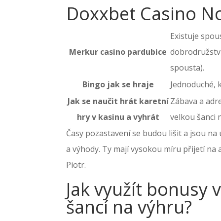
Doxxbet Casino N
Existuje spou
Merkur casino pardubice
dobrodružství,
spousta).
Bingo jak se hraje
Jednoduché, k
Jak se naučit hrát karetní
Zábava a adren
hry v kasinu a vyhrát
velkou šanci 
Časy pozastavení se budou lišit a jsou na
a výhody. Ty mají vysokou míru přijetí na
Piotr.
Jak využít bonusy 
šancí na výhru?