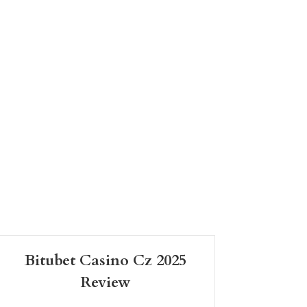
Bitubet Casino Cz 2025
Review