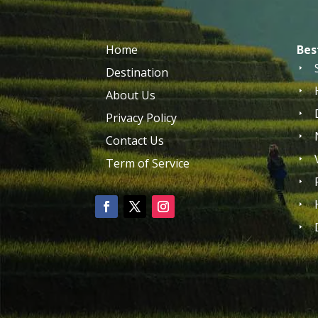
Home
Bes
Destination
E
About Us
E
Privacy Policy
E
Contact Us
E
Term of Service
E
E
E
E