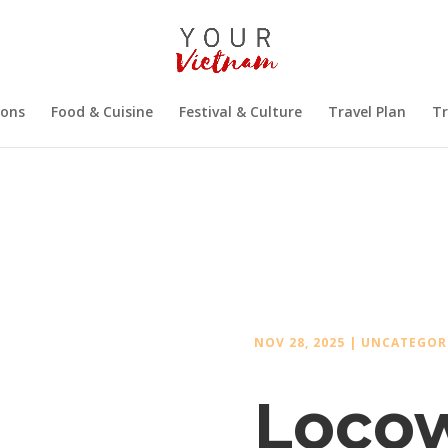
ions
Food & Cuisine
Festival & Culture
Travel Plan
Tr
NOV 28, 2025
| UNCATEGOR
Loco