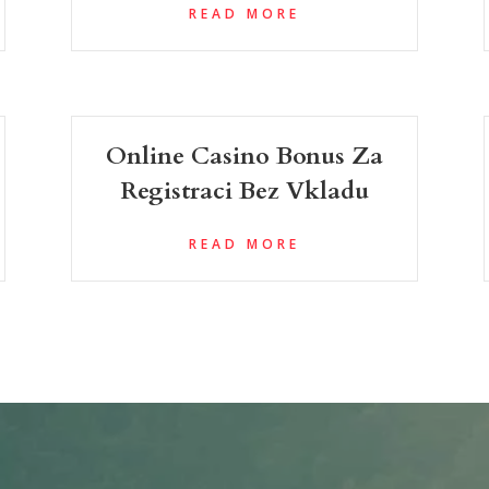
READ MORE
Online Casino Bonus Za
Registraci Bez Vkladu
READ MORE