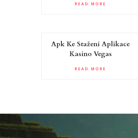
READ MORE
Apk Ke Stažení Aplikace
Kasino Vegas
READ MORE