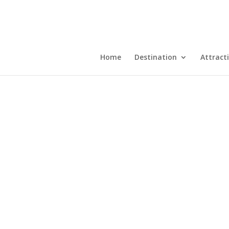
Home
Destination
Attract