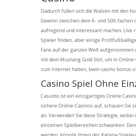
Dadurch füllen sich die Walzen mit den h
Gewinn zwischen dem 6- und 500-fachen de
aufregend und interessant machen. Live r
Spieler finden, aber einige Profifußballlig
Fans auf der ganzen Welt aufgenommen w
mit dem Mustang Gold Slot, um in Online
zum Internet haben, bwin casino bonus o
Casino Spiel Ohne Ei
Casumo ist ein einzigartiges Online Casino
sichere Online-Casinos auf, schauen Sie si
an. Verwenden Sie diese Strategie, wobei
einzelnen Spielbereichen schwanken. Den
werden, könnte Ihnen der Katana-Spielaut