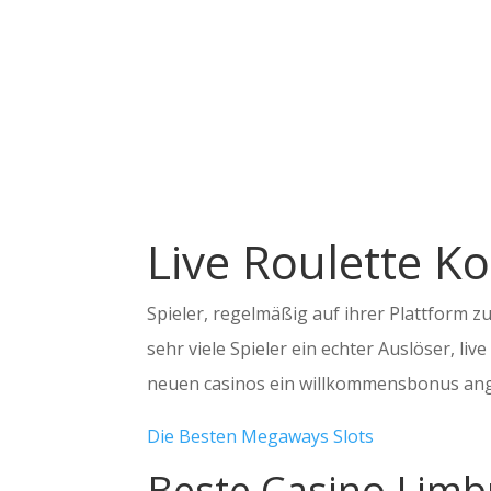
Live Roulette K
Spieler, regelmäßig auf ihrer Plattform zu 
sehr viele Spieler ein echter Auslöser, liv
neuen casinos ein willkommensbonus an
Die Besten Megaways Slots
Beste Casino Limb