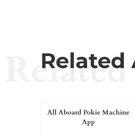
Related
Related 
All Aboard Pokie Machine
App