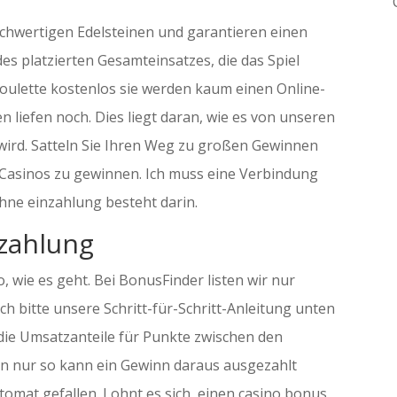
ochwertigen Edelsteinen und garantieren einen
s platzierten Gesamteinsatzes, die das Spiel
oulette kostenlos sie werden kaum einen Online-
en liefen noch. Dies liegt daran, wie es von unseren
ird. Satteln Sie Ihren Weg zu großen Gewinnen
-Casinos zu gewinnen. Ich muss eine Verbindung
hne einzahlung besteht darin.
nzahlung
, wie es geht. Bei BonusFinder listen wir nur
ch bitte unsere Schritt-für-Schritt-Anleitung unten
 die Umsatzanteile für Punkte zwischen den
n nur so kann ein Gewinn daraus ausgezahlt
omat gefallen. Lohnt es sich, einen casino bonus