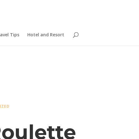
avel Tips
Hotel and Resort
IZED
Roulette