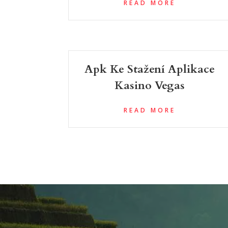
READ MORE
Apk Ke Stažení Aplikace
Kasino Vegas
READ MORE