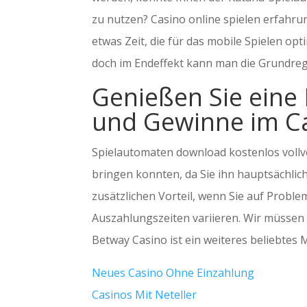
zu nutzen? Casino online spielen erfahr
etwas Zeit, die für das mobile Spielen opt
doch im Endeffekt kann man die Grundregel
Genießen Sie eine
und Gewinne im C
Spielautomaten download kostenlos vollv
bringen konnten, da Sie ihn hauptsächli
zusätzlichen Vorteil, wenn Sie auf Proble
Auszahlungszeiten variieren. Wir müssen v
Betway Casino ist ein weiteres beliebtes M
Neues Casino Ohne Einzahlung
Casinos Mit Neteller