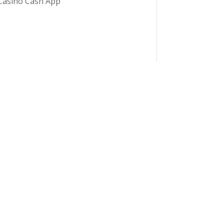
Casino Cash App