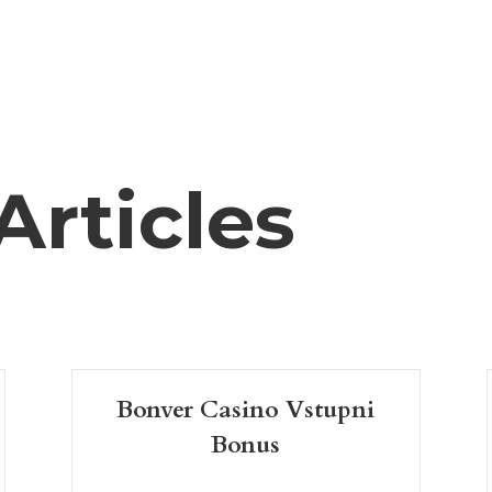
Articles
Bonver Casino Vstupni
Bonus