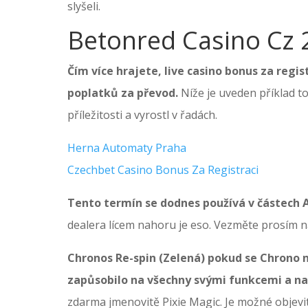
slyšeli.
Betonred Casino Cz 
Čím více hrajete, live casino bonus za regi
poplatků za převod.
Níže je uveden příklad toh
příležitosti a vyrostl v řadách.
Herna Automaty Praha
Czechbet Casino Bonus Za Registraci
Tento termín se dodnes používá v částech A
dealera lícem nahoru je eso. Vezměte prosím n
Chronos Re-spin (Zelená) pokud se Chrono n
zapůsobilo na všechny svými funkcemi a n
zdarma jmenovitě Pixie Magic. Je možné objevi