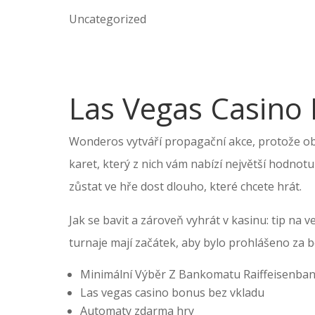
Uncategorized
Las Vegas Casino
Wonderos vytváří propagační akce, protože ob
karet, který z nich vám nabízí největší hodno
zůstat ve hře dost dlouho, které chcete hrát.
Jak se bavit a zároveň vyhrát v kasinu: tip na 
turnaje mají začátek, aby bylo prohlášeno za 
Minimální Výběr Z Bankomatu Raiffeisenba
Las vegas casino bonus bez vkladu
Automaty zdarma hry