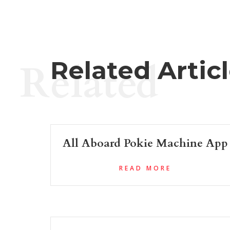
Related Artic
Related
All Aboard Pokie Machine App
READ MORE