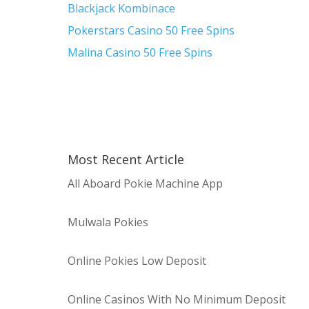
Blackjack Kombinace
Pokerstars Casino 50 Free Spins
Malina Casino 50 Free Spins
Most Recent Article
All Aboard Pokie Machine App
Mulwala Pokies
Online Pokies Low Deposit
Online Casinos With No Minimum Deposit