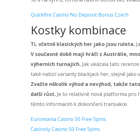
Quickfire Casino No Deposit Bonus Czech
Kostky kombinace
Ti, včetně klasických her jako jsou ruleta.
J
V současné době mají hráči z Austrálie, mn
výherních turnajích.
Jak ukázala tato recenze 
také nabízí varianty blackjack her, stejně jako v
Zvažte několik výhod a nevýhod, takže tat
další růst.
Je to relativně nová platforma pro 
těmto informacím k dokončení transakce.
Euromania Casino 50 Free Spins
Casinoly Casino 50 Free Spins