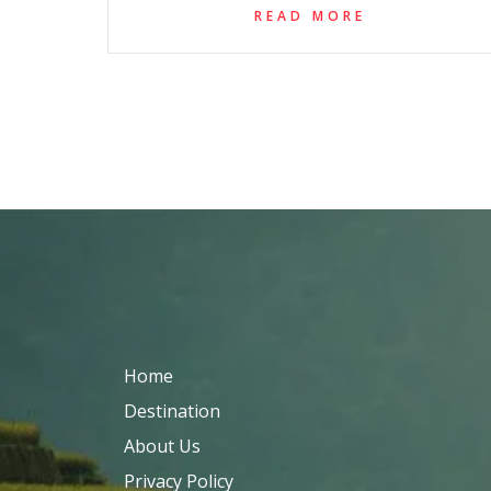
READ MORE
Home
Destination
About Us
Privacy Policy